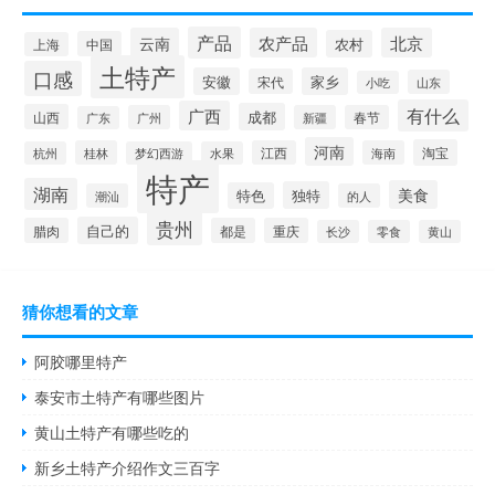
产品
云南
农产品
北京
农村
中国
上海
土特产
口感
安徽
家乡
宋代
山东
小吃
有什么
广西
成都
山西
广州
新疆
春节
广东
河南
淘宝
桂林
江西
海南
杭州
梦幻西游
水果
特产
湖南
美食
独特
特色
潮汕
的人
贵州
自己的
腊肉
都是
重庆
长沙
零食
黄山
猜你想看的文章
阿胶哪里特产
泰安市土特产有哪些图片
黄山土特产有哪些吃的
新乡土特产介绍作文三百字