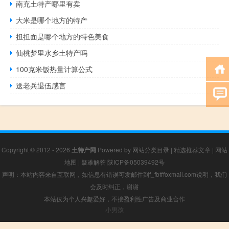
南充土特产哪里有卖
大米是哪个地方的特产
担担面是哪个地方的特色美食
仙桃梦里水乡土特产吗
100克米饭热量计算公式
送老兵退伍感言
Copyright © 2012 - 2026
土特产网
Powered by
网站分类目录
|
精选推荐文章
|
网站
地图
|
疑难解答
陕ICP备05039492号
声明：本站内容来自互联网，如信息有错误可发邮件到f_fb#foxmail.com说明，我们
会及时纠正，谢谢
本站仅为个人兴趣爱好，不接盈利性广告及商业合作
小男孩