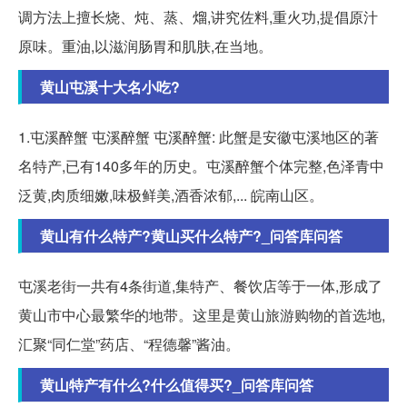
调方法上擅长烧、炖、蒸、熘,讲究佐料,重火功,提倡原汁
原味。重油,以滋润肠胃和肌肤,在当地。
黄山屯溪十大名小吃?
1.屯溪醉蟹 屯溪醉蟹 屯溪醉蟹: 此蟹是安徽屯溪地区的著
名特产,已有140多年的历史。屯溪醉蟹个体完整,色泽青中
泛黄,肉质细嫩,味极鲜美,酒香浓郁,... 皖南山区。
黄山有什么特产?黄山买什么特产?_问答库问答
屯溪老街一共有4条街道,集特产、餐饮店等于一体,形成了
黄山市中心最繁华的地带。这里是黄山旅游购物的首选地,
汇聚“同仁堂”药店、“程德馨”酱油。
黄山特产有什么?什么值得买?_问答库问答