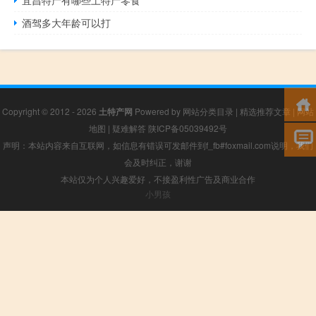
宜昌特产有哪些土特产零食
酒驾多大年龄可以打
Copyright © 2012 - 2026
土特产网
Powered by
网站分类目录
|
精选推荐文章
|
网站
地图
|
疑难解答
陕ICP备05039492号
声明：本站内容来自互联网，如信息有错误可发邮件到f_fb#foxmail.com说明，我们
会及时纠正，谢谢
本站仅为个人兴趣爱好，不接盈利性广告及商业合作
小男孩