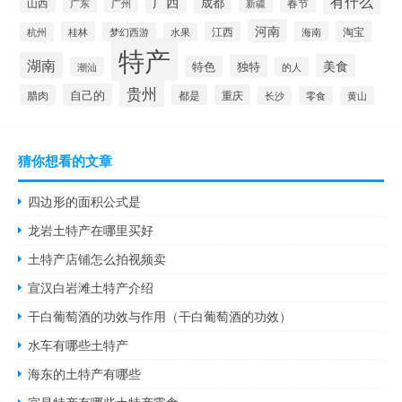
有什么
广西
成都
山西
广州
新疆
春节
广东
河南
淘宝
桂林
江西
海南
杭州
梦幻西游
水果
特产
湖南
美食
独特
特色
潮汕
的人
贵州
自己的
腊肉
都是
重庆
长沙
零食
黄山
猜你想看的文章
四边形的面积公式是
龙岩土特产在哪里买好
土特产店铺怎么拍视频卖
宣汉白岩滩土特产介绍
干白葡萄酒的功效与作用（干白葡萄酒的功效）
水车有哪些土特产
海东的土特产有哪些