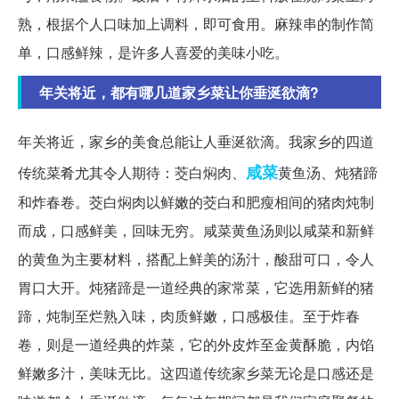
熟，根据个人口味加上调料，即可食用。麻辣串的制作简
单，口感鲜辣，是许多人喜爱的美味小吃。
年关将近，都有哪几道家乡菜让你垂涎欲滴?
年关将近，家乡的美食总能让人垂涎欲滴。我家乡的四道
咸菜
传统菜肴尤其令人期待：茭白焖肉、
黄鱼汤、炖猪蹄
和炸春卷。茭白焖肉以鲜嫩的茭白和肥瘦相间的猪肉炖制
而成，口感鲜美，回味无穷。咸菜黄鱼汤则以咸菜和新鲜
的黄鱼为主要材料，搭配上鲜美的汤汁，酸甜可口，令人
胃口大开。炖猪蹄是一道经典的家常菜，它选用新鲜的猪
蹄，炖制至烂熟入味，肉质鲜嫩，口感极佳。至于炸春
卷，则是一道经典的炸菜，它的外皮炸至金黄酥脆，内馅
鲜嫩多汁，美味无比。这四道传统家乡菜无论是口感还是