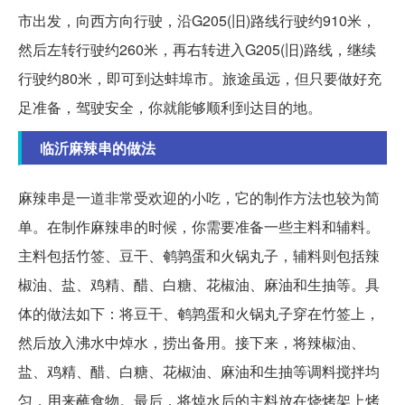
市出发，向西方向行驶，沿G205(旧)路线行驶约910米，
然后左转行驶约260米，再右转进入G205(旧)路线，继续
行驶约80米，即可到达蚌埠市。旅途虽远，但只要做好充
足准备，驾驶安全，你就能够顺利到达目的地。
临沂麻辣串的做法
麻辣串是一道非常受欢迎的小吃，它的制作方法也较为简
单。在制作麻辣串的时候，你需要准备一些主料和辅料。
主料包括竹签、豆干、鹌鹑蛋和火锅丸子，辅料则包括辣
椒油、盐、鸡精、醋、白糖、花椒油、麻油和生抽等。具
体的做法如下：将豆干、鹌鹑蛋和火锅丸子穿在竹签上，
然后放入沸水中焯水，捞出备用。接下来，将辣椒油、
盐、鸡精、醋、白糖、花椒油、麻油和生抽等调料搅拌均
匀，用来蘸食物。最后，将焯水后的主料放在烧烤架上烤