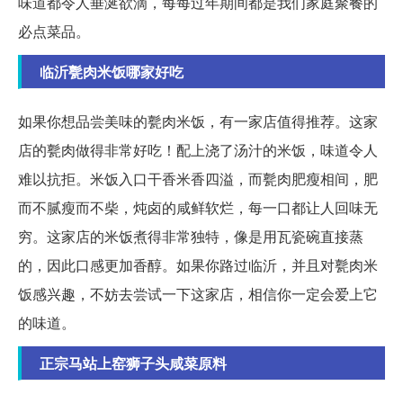
味道都令人垂涎欲滴，每每过年期间都是我们家庭聚餐的
必点菜品。
临沂甏肉米饭哪家好吃
如果你想品尝美味的甏肉米饭，有一家店值得推荐。这家
店的甏肉做得非常好吃！配上浇了汤汁的米饭，味道令人
难以抗拒。米饭入口干香米香四溢，而甏肉肥瘦相间，肥
而不腻瘦而不柴，炖卤的咸鲜软烂，每一口都让人回味无
穷。这家店的米饭煮得非常独特，像是用瓦瓷碗直接蒸
的，因此口感更加香醇。如果你路过临沂，并且对甏肉米
饭感兴趣，不妨去尝试一下这家店，相信你一定会爱上它
的味道。
正宗马站上窑狮子头咸菜原料