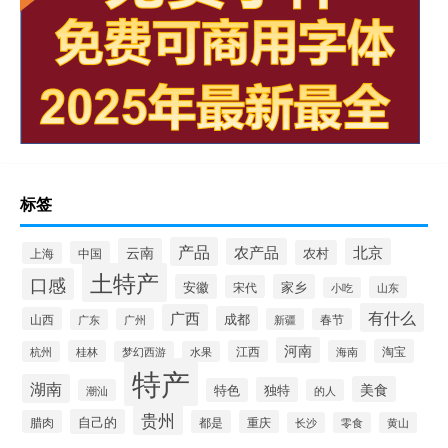
标签
产品
云南
农产品
北京
农村
中国
上海
土特产
口感
安徽
家乡
宋代
山东
小吃
有什么
广西
成都
山西
广州
新疆
春节
广东
河南
淘宝
桂林
江西
海南
杭州
梦幻西游
水果
特产
湖南
美食
独特
特色
潮汕
的人
贵州
自己的
腊肉
都是
重庆
长沙
零食
黄山