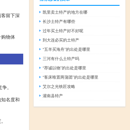
凯里卖土特产的地方在哪
顾客留下深
长沙土特产有哪些
过年买土特产好不好呢
升购物体
到大连必买的土特产
“五羊买海舟”的出处是哪里
三河有什么土特产吗
“荐诚以物”的出处是哪里
“客床唯置两蒲团”的出处是哪里
艾尔之光铁匠攻略
竞争。
灌南县特产
的知名度和
度。