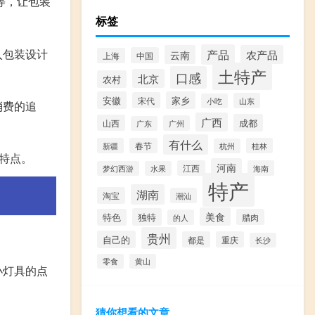
等，让包装
标签
入包装设计
产品
云南
农产品
中国
上海
土特产
口感
北京
农村
安徽
家乡
宋代
山东
小吃
消费的追
广西
成都
山西
广州
广东
有什么
新疆
春节
桂林
杭州
特点。
河南
江西
海南
梦幻西游
水果
特产
湖南
淘宝
潮汕
美食
独特
特色
腊肉
的人
贵州
自己的
都是
重庆
长沙
零食
黄山
小灯具的点
猜你想看的文章