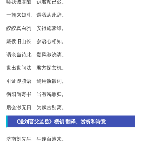
嗟我诚寡陋，识君顾已迟。
一朝来短札，谓我从此辞。
皎皎真白驹，安得施絷维。
戴侯旧山长，参语心相知。
谓余当诗此，颓风激浇漓。
世出世间法，君方探玄机。
引证即賸语，焉用骫骳词。
衡阳尚寄书，当有鸿雁归。
后会渺无日，为赋古别离。
《送刘晋父监岳》楼钥 翻译、赏析和诗意
济南刘先生，生逢百遭来。