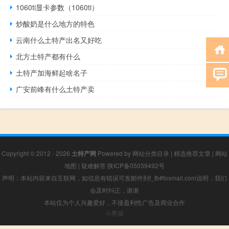
1060ti显卡参数（1060ti）
炒酸奶是什么地方的特色
云南什么土特产出名又好吃
北方土特产都有什么
土特产加海鲜起啥名子
广安前峰有什么土特产卖
Copyright © 2012 - 2026
土特产网
Powered by
网站分类目录
|
精选推荐文章
|
网站
地图
|
疑难解答
陕ICP备05039492号
声明：本站内容来自互联网，如信息有错误可发邮件到f_fb#foxmail.com说明，我们
会及时纠正，谢谢
本站仅为个人兴趣爱好，不接盈利性广告及商业合作
小男孩