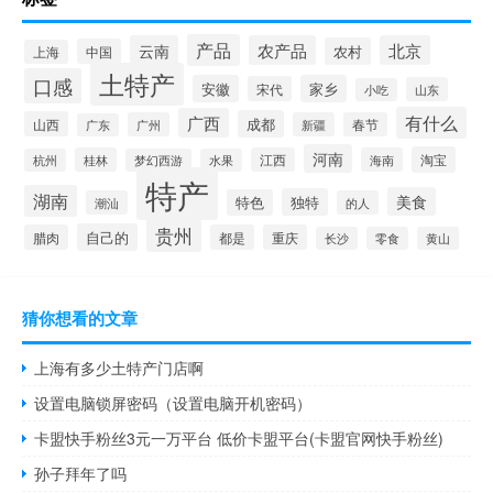
产品
云南
农产品
北京
农村
中国
上海
土特产
口感
安徽
家乡
宋代
山东
小吃
有什么
广西
成都
山西
广州
新疆
春节
广东
河南
淘宝
桂林
江西
海南
杭州
梦幻西游
水果
特产
湖南
美食
独特
特色
潮汕
的人
贵州
自己的
腊肉
都是
重庆
长沙
零食
黄山
猜你想看的文章
上海有多少土特产门店啊
设置电脑锁屏密码（设置电脑开机密码）
卡盟快手粉丝3元一万平台 低价卡盟平台(卡盟官网快手粉丝)
孙子拜年了吗