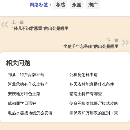
网络标签：
孝感
永嘉
湖广
上一篇
“孙儿不识君恩重”的出处是哪里
下一篇
“坐使千年忘旱暵”的出处是哪里
相关问题
祁县土特产品牌经营
公租房怎样申请
河北承德有什么土特产
冬天农村能直播什么条件
安庆地方特色土菜
赣南土特产有哪些
成都哪学日语好
使命召唤冷战僵尸模式攻略
电热水器接地线怎么安装
毫伏表和万用表的区别（毫伏表）