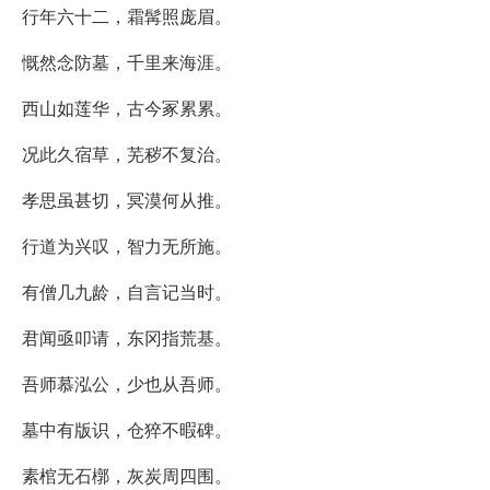
行年六十二，霜髯照庞眉。
慨然念防墓，千里来海涯。
西山如莲华，古今冢累累。
况此久宿草，芜秽不复治。
孝思虽甚切，冥漠何从推。
行道为兴叹，智力无所施。
有僧几九龄，自言记当时。
君闻亟叩请，东冈指荒基。
吾师慕泓公，少也从吾师。
墓中有版识，仓猝不暇碑。
素棺无石槨，灰炭周四围。