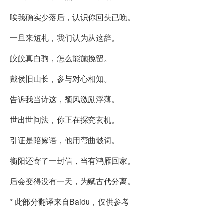
唉我确实少落后，认识你回头已晚。
一旦来短札，我们认为从这辞。
皎皎真白驹，怎么能施挽留。
戴侯旧山长，参与对心相知。
告诉我当诗这，颓风激励浮薄。
世出世间法，你正在探究玄机。
引证是陪嫁语，他用弯曲骳词。
衡阳还寄了一封信，当有鸿雁回家。
后会变得没有一天，为赋古代分离。
* 此部分翻译来自Baidu，仅供参考