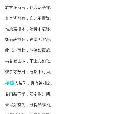
君方感斯言，钻穴从旁窥。
其言皆可验，自此不置疑。
惟余盖棺木，遗骨不堪移。
斲石表故阡，遂塞无穷悲。
此僧老而壮，斗酒如覆卮。
与君登山椒，下上几如飞。
竣事才数日，溘然不可为。
孝感
人益仰，真有神相之。
君曰某不孝，迁奉致失期。
未得如有失，既得涕满颐。