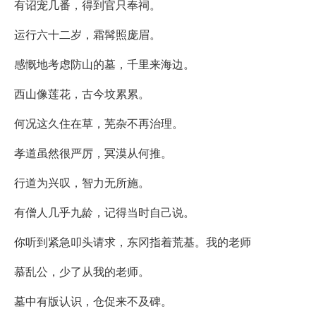
有诏宠几番，得到官只奉祠。
运行六十二岁，霜髯照庞眉。
感慨地考虑防山的墓，千里来海边。
西山像莲花，古今坟累累。
何况这久住在草，芜杂不再治理。
孝道虽然很严厉，冥漠从何推。
行道为兴叹，智力无所施。
有僧人几乎九龄，记得当时自己说。
你听到紧急叩头请求，东冈指着荒基。我的老师
慕乱公，少了从我的老师。
墓中有版认识，仓促来不及碑。