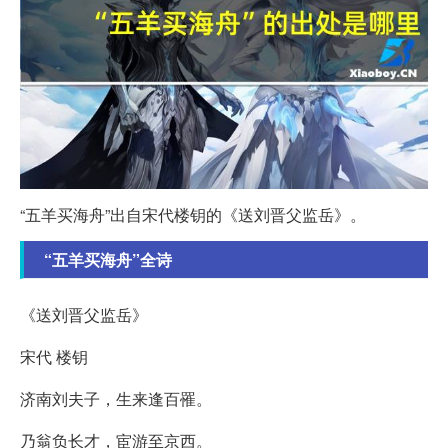
“五羊买海舟”出自宋代楼钥的《送刘晋父监岳》。
“五羊买海舟”全诗
《送刘晋父监岳》
宋代 楼钥
济南刘夫子，生来逢百罹。
乃翁负长才，宦游至京西。