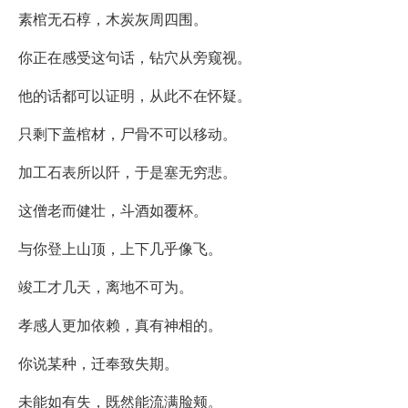
素棺无石椁，木炭灰周四围。
你正在感受这句话，钻穴从旁窥视。
他的话都可以证明，从此不在怀疑。
只剩下盖棺材，尸骨不可以移动。
加工石表所以阡，于是塞无穷悲。
这僧老而健壮，斗酒如覆杯。
与你登上山顶，上下几乎像飞。
竣工才几天，离地不可为。
孝感人更加依赖，真有神相的。
你说某种，迁奉致失期。
未能如有失，既然能流满脸颊。