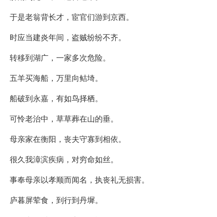
于是老翁背长才，宦官们游到京西。
时应当建炎年间，盗贼纷纷不齐。
转移到湖广，一家多次危险。
五羊买海船，万里向鲒埼。
船破到永嘉，有如鸟择栖。
可怜老治中，草草葬在山的垂。
母亲家在衡阳，丧夫守寡到相依。
很久我漳滨疾病，对穷命如丝。
事奉母亲以孝顺而闻名，执丧礼无损害。
庐暮屏荤食，到行到丹墀。