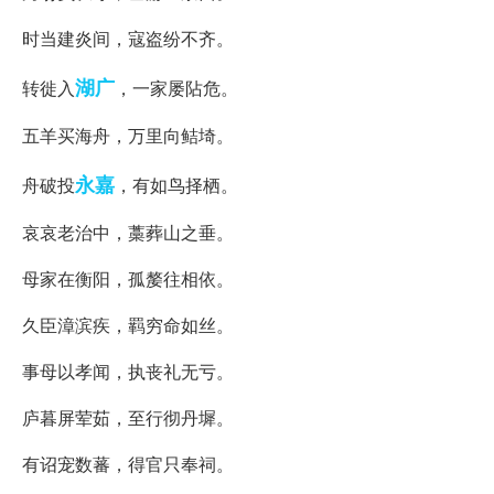
时当建炎间，寇盗纷不齐。
湖广
转徙入
，一家屡阽危。
五羊买海舟，万里向鲒埼。
永嘉
舟破投
，有如鸟择栖。
哀哀老治中，藁葬山之垂。
母家在衡阳，孤嫠往相依。
久臣漳滨疾，羁穷命如丝。
事母以孝闻，执丧礼无亏。
庐暮屏荤茹，至行彻丹墀。
有诏宠数蕃，得官只奉祠。