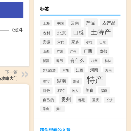
标签
产品
云南
农产品
中国
上海
———《炫斗
土特产
口感
北京
农村
安徽
家乡
宋代
山东
小吃
广西
成都
山西
广州
广东
有什么
新疆
春节
桂林
杭州
河南
江西
海南
梦幻西游
水果
下一篇
特产
岛攻略大门
湖南
淘宝
潮汕
美食
独特
特色
腊肉
的人
贵州
自己的
都是
重庆
长沙
零食
黄山
猜你想看的文章