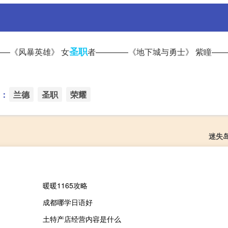
圣职
——《风暴英雄》 女
者————《地下城与勇士》 紫瞳—
：
兰德
圣职
荣耀
迷失
暖暖1165攻略
成都哪学日语好
土特产店经营内容是什么