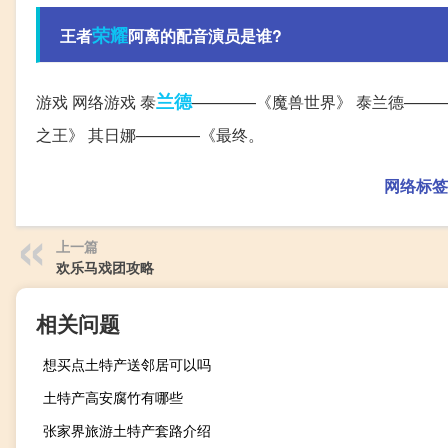
荣耀
王者
阿离的配音演员是谁?
兰德
游戏 网络游戏 泰
————《魔兽世界》 泰兰德——
之王》 其日娜————《最终。
网络标签
上一篇
欢乐马戏团攻略
相关问题
想买点土特产送邻居可以吗
土特产高安腐竹有哪些
张家界旅游土特产套路介绍