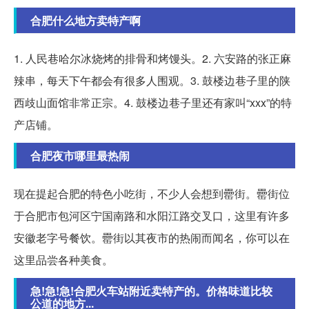
合肥什么地方卖特产啊
1. 人民巷哈尔冰烧烤的排骨和烤馒头。2. 六安路的张正麻
辣串，每天下午都会有很多人围观。3. 鼓楼边巷子里的陕
西歧山面馆非常正宗。4. 鼓楼边巷子里还有家叫“xxx”的特
产店铺。
合肥夜市哪里最热闹
现在提起合肥的特色小吃街，不少人会想到罍街。罍街位
于合肥市包河区宁国南路和水阳江路交叉口，这里有许多
安徽老字号餐饮。罍街以其夜市的热闹而闻名，你可以在
这里品尝各种美食。
急!急!急!合肥火车站附近卖特产的。价格味道比较
公道的地方...