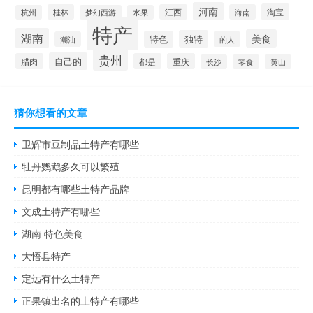
河南
淘宝
桂林
江西
海南
杭州
梦幻西游
水果
特产
湖南
美食
独特
特色
潮汕
的人
贵州
自己的
腊肉
都是
重庆
长沙
零食
黄山
猜你想看的文章
卫辉市豆制品土特产有哪些
牡丹鹦鹉多久可以繁殖
昆明都有哪些土特产品牌
文成土特产有哪些
湖南 特色美食
大悟县特产
定远有什么土特产
正果镇出名的土特产有哪些