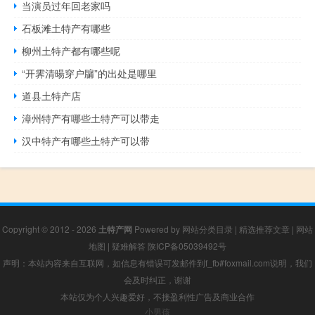
当演员过年回老家吗
石板滩土特产有哪些
柳州土特产都有哪些呢
“开霁清暘穿户牖”的出处是哪里
道县土特产店
漳州特产有哪些土特产可以带走
汉中特产有哪些土特产可以带
Copyright © 2012 - 2026
土特产网
Powered by
网站分类目录
|
精选推荐文章
|
网站
地图
|
疑难解答
陕ICP备05039492号
声明：本站内容来自互联网，如信息有错误可发邮件到f_fb#foxmail.com说明，我们
会及时纠正，谢谢
本站仅为个人兴趣爱好，不接盈利性广告及商业合作
小男孩