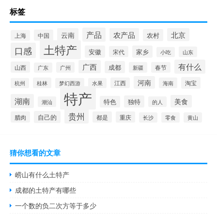
标签
产品
云南
农产品
北京
农村
中国
上海
土特产
口感
安徽
家乡
宋代
山东
小吃
有什么
广西
成都
山西
广州
新疆
春节
广东
河南
淘宝
桂林
江西
海南
杭州
梦幻西游
水果
特产
湖南
美食
独特
特色
潮汕
的人
贵州
自己的
腊肉
都是
重庆
长沙
零食
黄山
猜你想看的文章
崂山有什么土特产
成都的土特产有哪些
一个数的负二次方等于多少