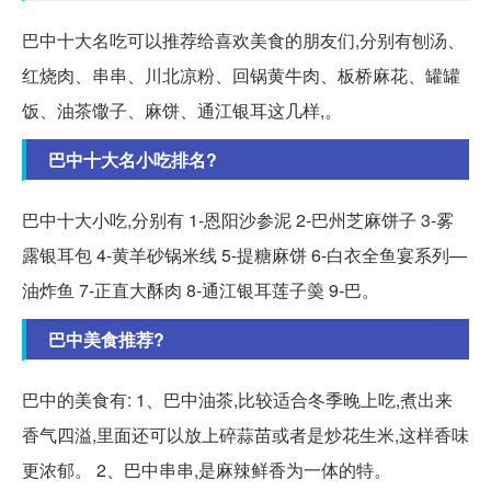
巴中十大名吃可以推荐给喜欢美食的朋友们,分别有刨汤、
红烧肉、串串、川北凉粉、回锅黄牛肉、板桥麻花、罐罐
饭、油茶馓子、麻饼、通江银耳这几样,。
巴中十大名小吃排名?
巴中十大小吃,分别有 1-恩阳沙参泥 2-巴州芝麻饼子 3-雾
露银耳包 4-黄羊砂锅米线 5-提糖麻饼 6-白衣全鱼宴系列—
油炸鱼 7-正直大酥肉 8-通江银耳莲子羮 9-巴。
巴中美食推荐?
巴中的美食有: 1、巴中油茶,比较适合冬季晚上吃,煮出来
香气四溢,里面还可以放上碎蒜苗或者是炒花生米,这样香味
更浓郁。 2、巴中串串,是麻辣鲜香为一体的特。