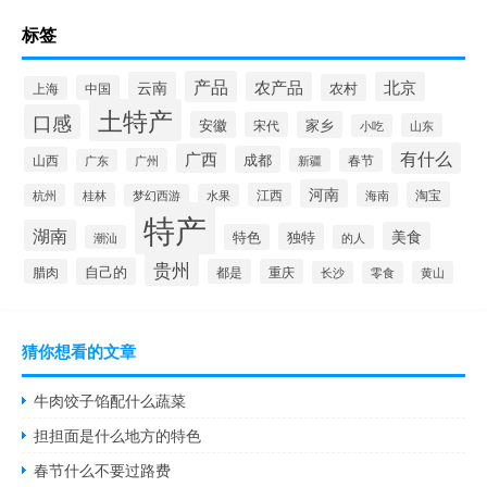
标签
产品
云南
农产品
北京
农村
中国
上海
土特产
口感
安徽
家乡
宋代
山东
小吃
有什么
广西
成都
山西
广州
新疆
春节
广东
河南
淘宝
桂林
江西
海南
杭州
梦幻西游
水果
特产
湖南
美食
独特
特色
潮汕
的人
贵州
自己的
腊肉
都是
重庆
长沙
零食
黄山
猜你想看的文章
牛肉饺子馅配什么蔬菜
担担面是什么地方的特色
春节什么不要过路费