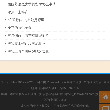
德国慕尼黑大学的留学怎么申请
永康市土特产
“在弦歌内”的出处是哪里
安平的特色美食
三江侗族土特产有哪些图片
淘宝卖土特产没有流量吗
淘宝土特产哪家好吃又实惠
Copyright © 2012 - 2026
土特产网
Powered by
网站分类目录
|
精选推荐文章
|
网站
地图
|
疑难解答
陕ICP备05039492号
声明：本站内容来自互联网，如信息有错误可发邮件到f_fb#foxmail.com说明，我们
会及时纠正，谢谢
本站仅为个人兴趣爱好，不接盈利性广告及商业合作