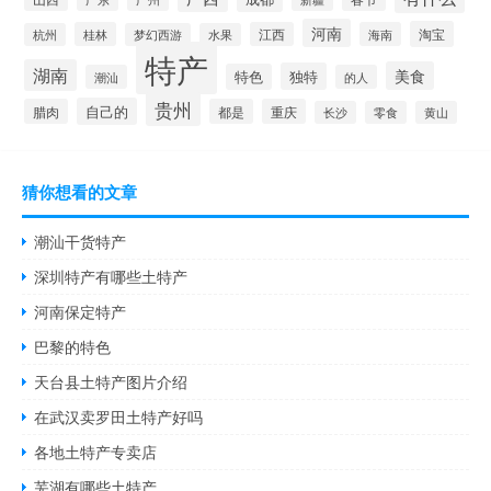
河南
淘宝
桂林
江西
海南
杭州
梦幻西游
水果
特产
湖南
美食
独特
特色
潮汕
的人
贵州
自己的
腊肉
都是
重庆
长沙
零食
黄山
猜你想看的文章
潮汕干货特产
深圳特产有哪些土特产
河南保定特产
巴黎的特色
天台县土特产图片介绍
在武汉卖罗田土特产好吗
各地土特产专卖店
芜湖有哪些土特产