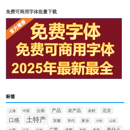
免费可商用字体批量下载
标签
产品
云南
农产品
北京
农村
中国
上海
土特产
口感
安徽
家乡
宋代
山东
小吃
有什么
广西
成都
山西
广州
新疆
春节
广东