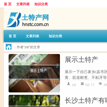
首 页
文章列表
知识分类
首 页
文章列表
知识分类
>
作者“zst”的文章
展示土特产
展示一下自己家乡(县市
黄、筋道耐煮、不粘牙等
zst
02-17
4
长沙土特产有