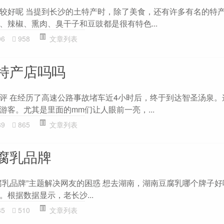
较好呢 当提到长沙的土特产时，除了美食，还有许多有名的特
、辣椒、熏肉、臭干子和豆豉都是很有特色...
06
958
文章列表
特产店吗吗
评 在经历了高速公路事故堵车近4小时后，终于到达智圣汤泉。
客。尤其是里面的mm们让人眼前一亮，...
89
865
文章列表
腐乳品牌
腐乳品牌”主题解决网友的困惑 想去湖南，湖南豆腐乳哪个牌子好
根据数据显示，老长沙...
35
510
文章列表