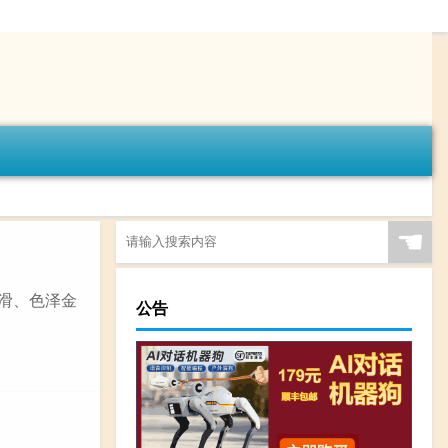
☚
爽滑、色泽金
公告