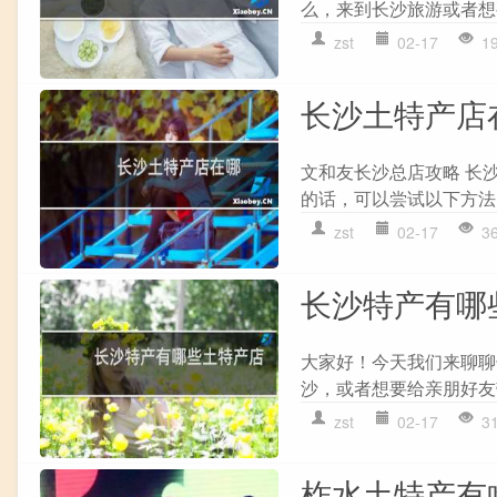
么，来到长沙旅游或者想
zst
02-17
1
长沙土特产店
文和友长沙总店攻略 长
的话，可以尝试以下方法：
zst
02-17
3
长沙特产有哪
大家好！今天我们来聊聊
沙，或者想要给亲朋好友
zst
02-17
3
柞水土特产有