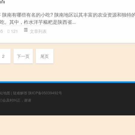
答 陕南有哪些有名的小吃? 陕南地区以其丰富的农业资源和独特
吃。其中，柞水洋芋糍粑是陕西省...
05
121
文章列表
2
下一页
尾页
站地图
|
疑难解答
陕ICP备05039492号
，我们会及时纠正，谢谢