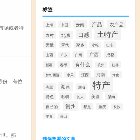
标签
产品
云南
农产品
中国
上海
市场或者特
土特产
口感
北京
农村
安徽
家乡
宋代
山东
小吃
广西
成都
山西
广州
广东
有什么
新疆
春节
桂林
杭州
河南
江西
海南
梦幻西游
水果
月份，有位
特产
湖南
淘宝
潮汕
美食
独特
特色
腊肉
的人
贵州
自己的
都是
重庆
长沙
零食
黄山
于世。那
猜你想看的文章