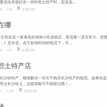
要送给亲朋好友一些特色土特产时，应该选...
96
86
文章列表
在哪
沙文和友是一家著名的湖南小吃连锁店，客流量一直非常大。想
1. 定外卖。在不影响时间的情况下，可...
66
21
文章列表
些土特产店
长沙的特产，顺便解决一些关于购买长沙特产的疑惑。如果你是
带点长沙味儿，这篇攻略可不能错过哦！...
11
167
文章列表
啥