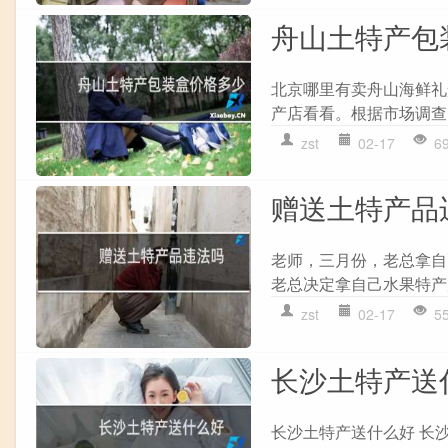
舟山土特产包
北京哪里有卖舟山海鲜礼
产店看看。根据市场调查，
zst
02-17
6
赠送土特产品
老师，三月份，老总拿自
老总决定拿自己水果特产
zst
02-17
5
长沙土特产送
长沙土特产送什么好 长