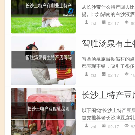
从长沙带什么特产回去比
提。比如湖南的白沙液酒
zst
02-17
6
智胜汤泉有土
智圣汤泉旅游度假村的点
都表现不错，吸引了很多游
zst
02-17
1
长沙土特产豆
以下围绕“长沙土特产豆
首先推荐老长沙牌豆腐乳。
zst
02-17
8