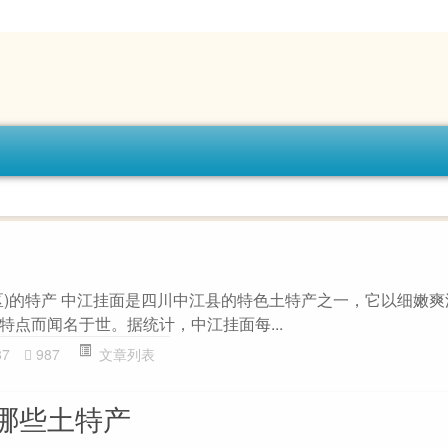
区)的特产 中江挂面是四川中江县的特色土特产之一，它以细嫩
特点而闻名于世。据统计，中江挂面每...
87
987
文章列表
哪些土特产