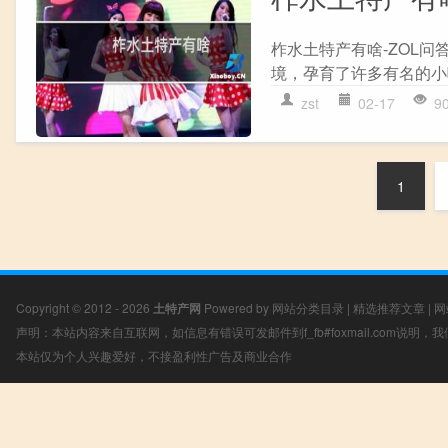
柞水土特产有啥-ZOL问
境，孕育了许多有名的小
zst
02-17
9
1
Copyright © 2012 - 2026
土特产网
Powered by
网站分类目录
|
精选推荐文章
|
网
声明：本站内容来自互联网，如信息有错误可发邮件到f_fb#foxmail.com说明
本站仅为个人兴趣爱好，不接盈利性广告及商业合作