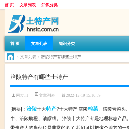
首 页
文章列表
知识分类
首 页
文章列表
知识分类
>
文章列表
>
涪陵特产有哪些土特产
涪陵特产有哪些土特产
文章列表
网友:
fl
2022-12-19 15:10:59
涪陵
特产
榨菜
[摘要]：
十大
?十大特产:涪陵
、涪陵青菜头
牛、涪陵脐橙、油醪糟。 涪陵十大特产都是地理标志产品
带走送人的当然也是非常的多了,我们可以把这个地方的一