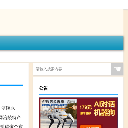
☚
公告
、涪陵水
网涪陵特产
我觉得这个东