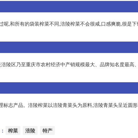
呢,和所有的袋装榨菜不同,涪陵榨菜不会很咸,口感爽脆,很是下
,是涪陵区乃至重庆市农村经济中产销规模最大、品牌知名度最高
,中国国家地理标志产品。涪陵榨菜以涪陵青菜头为原料,涪陵青菜头呈近圆
：
榨菜
涪陵
特产