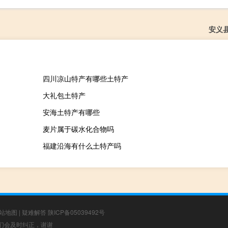
安义
四川凉山特产有哪些土特产
大礼包土特产
安海土特产有哪些
麦片属于碳水化合物吗
福建沿海有什么土特产吗
站地图
|
疑难解答
陕ICP备05039492号
，我们会及时纠正，谢谢