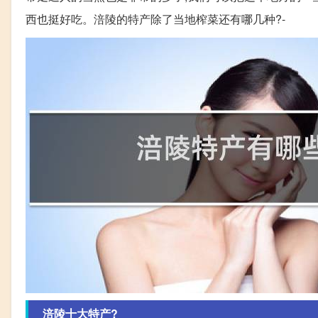
西也挺好吃。涪陵的特产除了当地榨菜还有哪几种?-
涪陵十大特产?