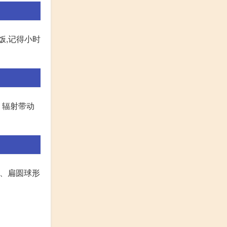
饭,记得小时
、辐射带动
形、扁圆球形