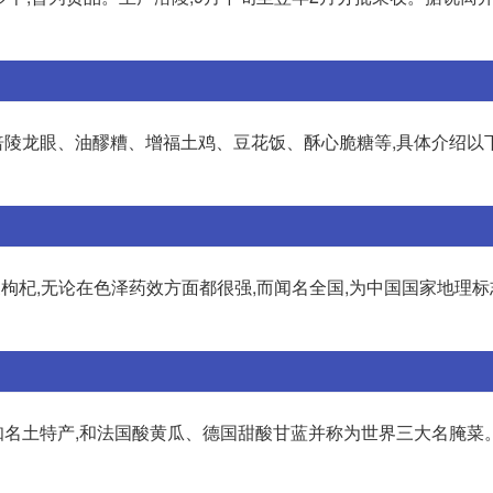
陵龙眼、油醪糟、增福土鸡、豆花饭、酥心脆糖等,具体介绍以下几
枸杞,无论在色泽药效方面都很强,而闻名全国,为中国国家地理
名土特产,和法国酸黄瓜、德国甜酸甘蓝并称为世界三大名腌菜。