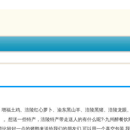
、增福土鸡、涪陵红心萝卜、渝东黑山羊、涪陵黑猪、涪陵龙眼
。 。想送一些特产，涪陵特产带走送人的有什么呢?-九州醉餐饮
些比较好一点的烤鸭来送给我们的朋友们,可以用一个真空包装,