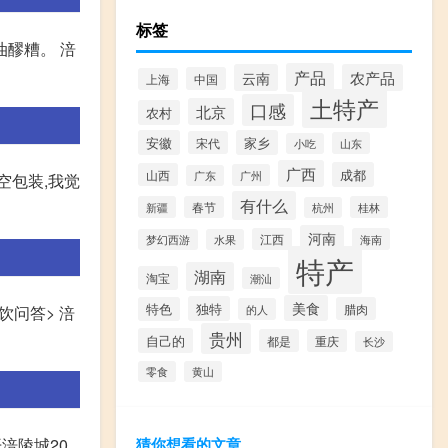
标签
醪糟。 涪
产品
云南
农产品
中国
上海
土特产
口感
北京
农村
安徽
家乡
宋代
山东
小吃
广西
成都
山西
广州
广东
空包装,我觉
有什么
新疆
春节
桂林
杭州
河南
江西
海南
梦幻西游
水果
特产
湖南
淘宝
潮汕
美食
独特
特色
腊肉
的人
问答> 涪
贵州
自己的
都是
重庆
长沙
零食
黄山
猜你想看的文章
涪陵城20