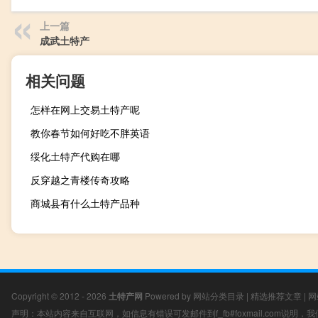
上一篇
成武土特产
相关问题
怎样在网上交易土特产呢
教你春节如何好吃不胖英语
绥化土特产代购在哪
反穿越之青楼传奇攻略
商城县有什么土特产品种
Copyright © 2012 - 2026
土特产网
Powered by
网站分类目录
|
精选推荐文章
|
网
声明：本站内容来自互联网，如信息有错误可发邮件到f_fb#foxmail.com说明