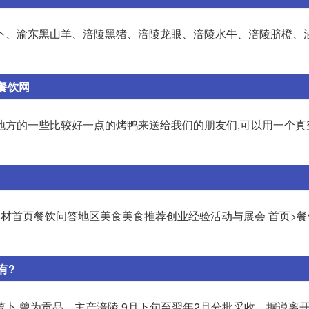
卜、渝东黑山羊、涪陵黑猪、涪陵龙眼、涪陵水牛、涪陵脐橙、油
餐饮网
地方的一些比较好一点的烤鸭来送给我们的朋友们,可以用一个真
材首页餐饮问答地区美食美食推荐创业经验活动与展会 首页>餐饮
有?
卜,曾为贡品。主产涪陵,9月下旬至翌年2月分批采收。据说离开