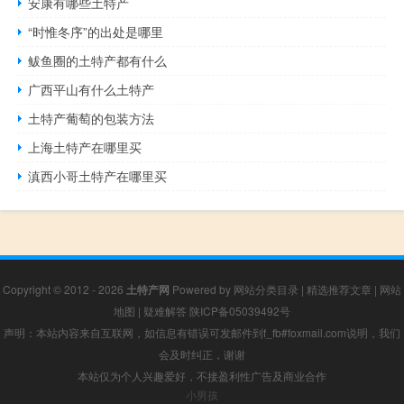
安康有哪些土特产
“时惟冬序”的出处是哪里
鲅鱼圈的土特产都有什么
广西平山有什么土特产
土特产葡萄的包装方法
上海土特产在哪里买
滇西小哥土特产在哪里买
Copyright © 2012 - 2026
土特产网
Powered by
网站分类目录
|
精选推荐文章
|
网站
地图
|
疑难解答
陕ICP备05039492号
声明：本站内容来自互联网，如信息有错误可发邮件到f_fb#foxmail.com说明，我们
会及时纠正，谢谢
本站仅为个人兴趣爱好，不接盈利性广告及商业合作
小男孩