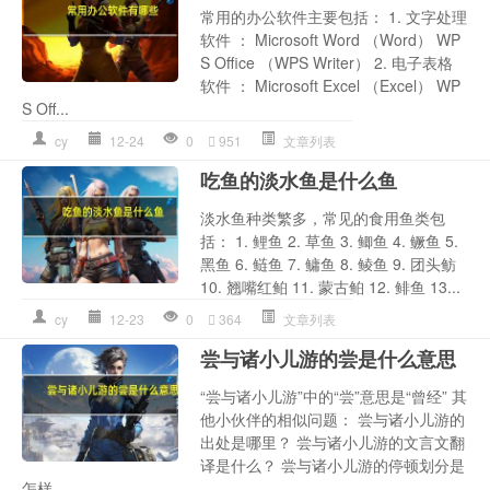
常用的办公软件主要包括： 1. 文字处理
软件 ： Microsoft Word （Word） WP
S Office （WPS Writer） 2. 电子表格
软件 ： Microsoft Excel （Excel） WP
S Off...
cy
12-24
0
951
文章列表
吃鱼的淡水鱼是什么鱼
淡水鱼种类繁多，常见的食用鱼类包
括： 1. 鲤鱼 2. 草鱼 3. 鲫鱼 4. 鳜鱼 5.
黑鱼 6. 鲢鱼 7. 鳙鱼 8. 鲮鱼 9. 团头鲂
10. 翘嘴红鲌 11. 蒙古鲌 12. 鲱鱼 13...
cy
12-23
0
364
文章列表
尝与诸小儿游的尝是什么意思
“尝与诸小儿游”中的“尝”意思是“曾经” 其
他小伙伴的相似问题： 尝与诸小儿游的
出处是哪里？ 尝与诸小儿游的文言文翻
译是什么？ 尝与诸小儿游的停顿划分是
怎样...