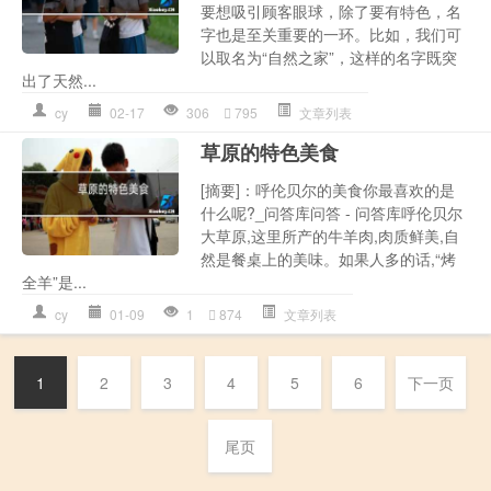
要想吸引顾客眼球，除了要有特色，名
字也是至关重要的一环。比如，我们可
以取名为“自然之家”，这样的名字既突
出了天然...
cy
02-17
306
795
文章列表
草原的特色美食
[摘要]：呼伦贝尔的美食你最喜欢的是
什么呢?_问答库问答 - 问答库呼伦贝尔
大草原,这里所产的牛羊肉,肉质鲜美,自
然是餐桌上的美味。如果人多的话,“烤
全羊”是...
cy
01-09
1
874
文章列表
1
2
3
4
5
6
下一页
尾页