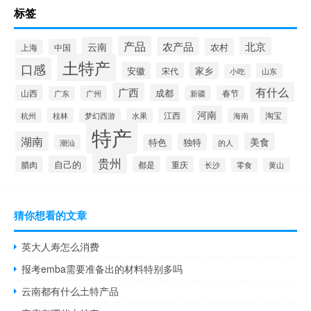
标签
产品
云南
农产品
北京
农村
中国
上海
土特产
口感
安徽
家乡
宋代
山东
小吃
有什么
广西
成都
山西
广州
新疆
春节
广东
河南
淘宝
桂林
江西
海南
杭州
梦幻西游
水果
特产
湖南
美食
独特
特色
潮汕
的人
贵州
自己的
腊肉
都是
重庆
长沙
零食
黄山
猜你想看的文章
英大人寿怎么消费
报考emba需要准备出的材料特别多吗
云南都有什么土特产品