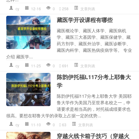
cy
12-16
0
258
文章列表
藏医学开设课程有哪些
藏医概论学、藏医人体学、藏医病机
学、藏医三大基因学、藏医保健学、藏
药方剂学、藏医外治学、藏医诊断学、
藏医内科学、藏医热病疫病学等。 专业
介绍 藏医学...
cy
11-25
0
691
文章列表
陈韵伊托福L117分考上耶鲁大
学
陈韵伊托福l117分考上耶鲁大学 美国耶
鲁大学作为美国乃至世界名校之一，申
请要求是相当高的，对托福成绩要求也
很高。要想在耶鲁大学的录取上占据一定的优势...
cy
11-10
0
63
文章列表
穿越火线卡箱子技巧（穿越火