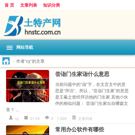
首 页
文章列表
知识分类
网站导航
>
作者“cy”的文章
尝诣门生家诣什么意思
当前问题中的“诣”字，在文言文中的意
思是“拜访”。所以，“尝诣门生家”的意思
是王羲之曾经拜访他的门生家 其他小伙
伴的相似问题： 尝诣门生家出自哪篇文
章？ ...
cy
01-05
0
929
文章列表
常用办公软件有哪些