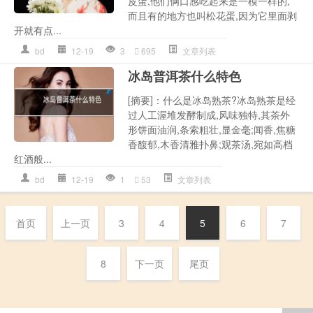
皮蛋,他们俩口感吃起来是一模一样的,
而且有的地方也叫松花蛋,因为它里面剥
开就有点...
bd
12-19
3
695
文章列表
冰岛普洱茶什么特色
[摘要]：什么是冰岛熟茶?冰岛熟茶是经
过人工渥堆发酵制成,风味独特,其茶外
形饼面油润,条索粗壮,显金毫;闻香,焦糖
香馥郁,木香清雅扑鼻;观茶汤,宛如高档
红酒般...
bd
12-19
1
53
文章列表
首页
上一页
3
4
5
6
7
8
下一页
尾页