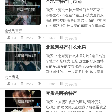
本地土特产门市部
[摘要]：河北土特产展销门市部石家庄
市哪里有?有在裕华路上科技大厦的东
南面在裕华路南快到富强大街的地方 有
在裕华路上科技大厦的东南面在裕华路
南快到富强...
bd
12-19
1
447
文章列表
北戴河盛产什么水果
[摘要]：北戴河什么水果好吃?秦皇岛这
个地方不是很大,但是,这里的好东西特
别的多,最多的要数水果了,好多都是出
口到国外的。 一是青龙甘栗,这是秦皇
岛市青龙...
bd
12-19
4
201
文章列表
变蛋是哪的特产
[摘要]：变蛋和皮蛋的区别?哪个更好
吃-九州醉餐饮网反正据我了解变蛋就是