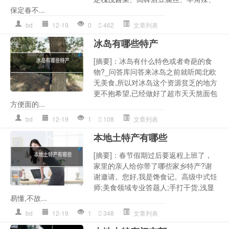
保定春不...
bd
12-19
0
462
文章列表
冰岛有哪些特产
[摘要]：冰岛有什么特色或者奇葩的食
物?_问答库问答来冰岛之前就听闻北欧
无美食,所以对冰岛这个资源贫乏的地方
更不抱希望,已经做好了超市天天熬面包
方便面的...
bd
12-19
1
108
文章列表
本地土特产有哪些
[摘要]：春节假期过后要返程上班了，
家里的亲人给你带了哪些家乡特产?谢
谢邀请。您好,我是馋食记。高级中式饪
师;美食领域专业答题人;手打干货,浅显
易懂,不故...
bd
12-19
1
348
文章列表