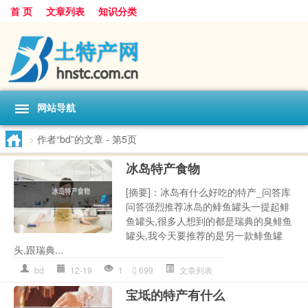
首 页
文章列表
知识分类
网站导航
>
作者“bd”的文章
- 第5页
冰岛特产食物
[摘要]：冰岛有什么好吃的特产_问答库
问答强烈推荐冰岛的鲱鱼罐头一提起鲱
鱼罐头,很多人想到的都是瑞典的臭鲱鱼
罐头,我今天要推荐的是另一款鲱鱼罐
头,跟瑞典...
bd
12-19
1
699
文章列表
宝坻的特产有什么