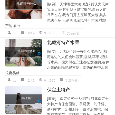
[摘要]：天津哪里大葱便宜?我认为天津
宝坻大葱便宜,我不是宝坻的,新冠之前
霜降左右,我专门开去宝坻买大葱,其实
也买不多,只是听说宝坻特产大葱,找到
产地,看到...
bd
12-19
3
365
文章列表
北戴河特产水果
[摘要]：北戴河4月份有什么水果?北戴
河这边的人们会吃菠萝,雪梨,苹果,樱桃
等水果。因为现在交通都挺发达的,各种
水果的运输也很方便。南边的热带水果
很容易就...
bd
12-19
0
66
文章列表
保定土特产
[摘要]：保定必买十大特产?河北保定十
大特产有保定面酱、手掰肠、刘伶醉、
漕河驴肉、定州焖子、白洋淀咸鸭、保
定槐茂酱菜、高碑店豆腐丝、羊角辣、