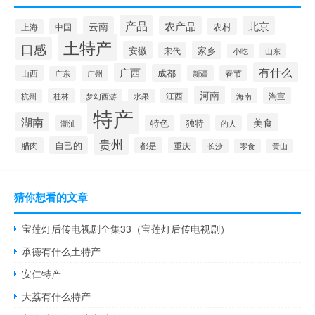
产品
云南
农产品
北京
农村
中国
上海
土特产
口感
安徽
家乡
宋代
山东
小吃
有什么
广西
成都
山西
广州
新疆
春节
广东
河南
淘宝
桂林
江西
海南
杭州
梦幻西游
水果
特产
湖南
美食
独特
特色
潮汕
的人
贵州
自己的
腊肉
都是
重庆
长沙
零食
黄山
猜你想看的文章
宝莲灯后传电视剧全集33（宝莲灯后传电视剧）
承德有什么土特产
安仁特产
大荔有什么特产