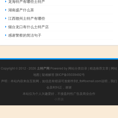
龙海特产有哪些土特产
湖南盛产什么茶
江西赣州土特产有哪些
烟台龙口有什么土特产店
感谢警察的简洁句子
Copyright © 2012 - 2026
土特产网
Powered by
网站分类目录
|
精选推荐文章
|
网站
地图
|
疑难解答
陕ICP备05039492号
声明：本站内容来自互联网，如信息有错误可发邮件到f_fb#foxmail.com说明，我们
会及时纠正，谢谢
本站仅为个人兴趣爱好，不接盈利性广告及商业合作
小男孩