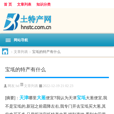
首 页
文章列表
知识分类
网站导航
>
文章列表
>
宝坻的特产有什么
宝坻的特产有什么
文章列表
网友:
bd
2022-12-19 21:02:23
天津
大葱
宝坻
[摘要]：
哪里
便宜?我认为天津
大葱便宜,我
不是宝坻的,新冠之前霜降左右,我专门开去宝坻买大葱,其