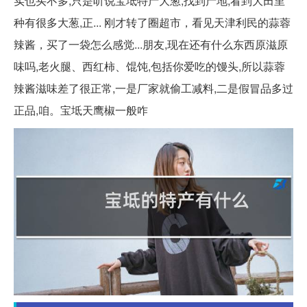
实也买不多,只是听说宝坻特产大葱,找到产地,看到大田里
种有很多大葱,正... 刚才转了圈超市，看见天津利民的蒜蓉
辣酱，买了一袋怎么感觉...朋友,现在还有什么东西原滋原
味吗,老火腿、西红柿、馄饨,包括你爱吃的馒头,所以蒜蓉
辣酱滋味差了很正常,一是厂家就偷工减料,二是假冒品多过
正品,咱。宝坻天鹰椒一般咋