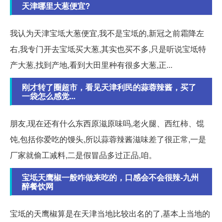
天津哪里大葱便宜?
我认为天津宝坻大葱便宜,我不是宝坻的,新冠之前霜降左
右,我专门开去宝坻买大葱,其实也买不多,只是听说宝坻特
产大葱,找到产地,看到大田里种有很多大葱,正...
刚才转了圈超市，看见天津利民的蒜蓉辣酱，买了
一袋怎么感觉...
朋友,现在还有什么东西原滋原味吗,老火腿、西红柿、馄
饨,包括你爱吃的馒头,所以蒜蓉辣酱滋味差了很正常,一是
厂家就偷工减料,二是假冒品多过正品,咱。
宝坻天鹰椒一般咋做来吃的，口感会不会很辣-九州
醉餐饮网
宝坻的天鹰椒算是在天津当地比较出名的了,基本上当地的