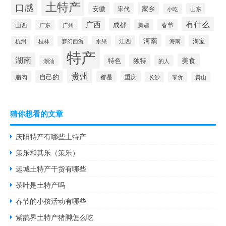
土特产
口感
安徽
家乡
宋代
山东
小吃
有什么
广西
成都
山西
广州
新疆
春节
广东
河南
淘宝
桂林
江西
海南
杭州
梦幻西游
水果
特产
湖南
美食
独特
特色
潮汕
的人
贵州
自己的
腊肉
都是
重庆
长沙
零食
黄山
猜你想看的文章
庆阳特产有哪些土特产
策乐和其乐（策乐）
运城土特产干货有哪些
茶叶是土特产吗
春节的小孩活动有哪些
紫鹊界土特产猪脚怎么吃