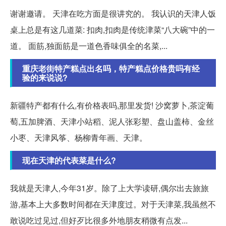
谢谢邀请。 天津在吃方面是很讲究的。 我认识的天津人饭
桌上总是有这几道菜: 扣肉,扣肉是传统津菜“八大碗”中的一
道。 面筋,独面筋是一道色香味俱全的名菜,...
重庆老街特产糕点出名吗，特产糕点价格贵吗有经
验的来说说?
新疆特产都有什么,有价格表吗,那里发货! 沙窝萝卜,茶淀葡
萄,五加脾酒、天津小站稻、泥人张彩塑、盘山盖柿、金丝
小枣、天津风筝、杨柳青年画、天津。
现在天津的代表菜是什么?
我就是天津人,今年31岁。除了上大学读研,偶尔出去旅旅
游,基本上大多数时间都在天津度过。对于天津菜,我虽然不
敢说吃过见过,但好歹比很多外地朋友稍微有点发...