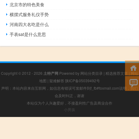
北京市的特色美食
横摆式服务礼仪手势
河南四大名吃是什么
手表sat是什么意思
Copyright © 2012 - 2026
土特产网
Powered by
网站分类目录
|
精选推荐文章
|
网站
地图
|
疑难解答
陕ICP备05039492号
声明：本站内容来自互联网，如信息有错误可发邮件到f_fb#foxmail.com说明，我们
会及时纠正，谢谢
本站仅为个人兴趣爱好，不接盈利性广告及商业合作
小男孩