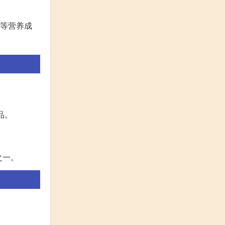
E等营养成
品。
之一。