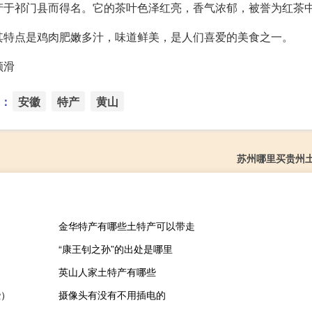
因产于祁门县而得名。它的茶叶色泽红亮，香气浓郁，被誉为红茶
，其特点是鸡肉肥嫩多汁，味道鲜美，是人们喜爱的美食之一。
顺滑
：
安徽
特产
黄山
苏州哪里买贵州
金华特产有哪些土特产可以带走
“康王钊之孙”的出处是哪里
英山人家土特产有哪些
些）
摄像头有没有不用插电的