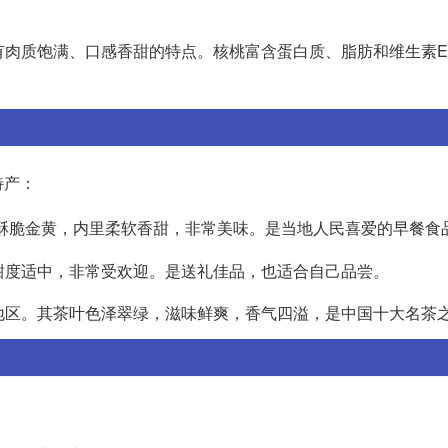
具有肉质饱满、口感香甜的特点。核桃富含蛋白质、脂肪和维生素
特产：
酥脆金黄，内里柔软香甜，非常美味。是当地人民喜爱的早餐食
，甜度适中，非常受欢迎。是送礼佳品，也适合自己品尝。
山地区。其茶叶色泽翠绿，滋味鲜爽，香气四溢，是中国十大名茶
：