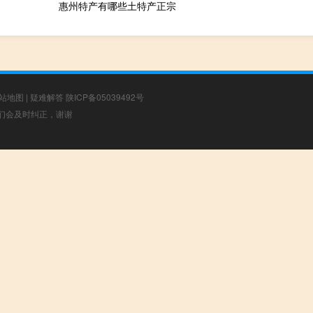
惠州特产有哪些土特产正宗
站地图
|
疑难解答
陕ICP备05039492号
，我们会及时纠正，谢谢