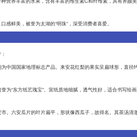
一种营养丰富的水果，含有丰富的维生素C和纤维素，具有养颜
口感鲜美，被誉为太湖的“明珠”，深受消费者喜爱。
产：
列为中国国家地理标志产品。来安花红梨的果实呈扁球形，直径约2.
被誉为“东方纸艺瑰宝”。宣纸质地细腻，透气性好，适合书写绘
六安市。六安瓜片的叶片扁平，形状像西瓜子，故得名。其茶汤清