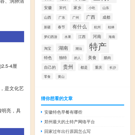
美容、润肺清
安徽
家乡
宋代
山东
小吃
广西
成都
山西
广州
广东
有什么
新疆
春节
桂林
杭州
河南
江西
海南
梦幻西游
水果
特产
湖南
淘宝
潮汕
美食
独特
特色
腊肉
的人
5-4厘
贵州
自己的
都是
重庆
长沙
零食
黄山
画，是文化艺
猜你想看的文章
澈明亮，具
安徽特色早餐有哪些
郑州最大的土特产网络平台
回家过年出行原因怎么写