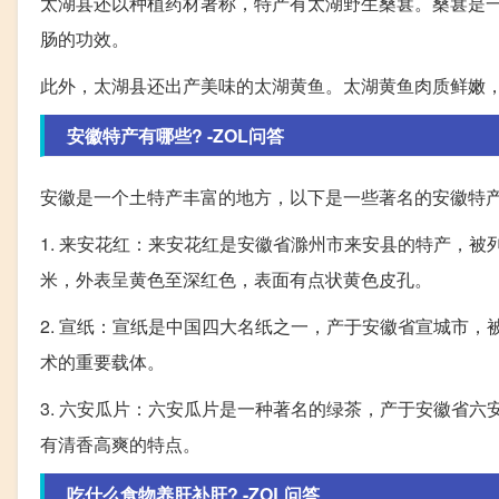
太湖县还以种植药材著称，特产有太湖野生桑葚。桑葚是
肠的功效。
此外，太湖县还出产美味的太湖黄鱼。太湖黄鱼肉质鲜嫩，
安徽特产有哪些? -ZOL问答
安徽是一个土特产丰富的地方，以下是一些著名的安徽特
1. 来安花红：来安花红是安徽省滁州市来安县的特产，被
米，外表呈黄色至深红色，表面有点状黄色皮孔。
2. 宣纸：宣纸是中国四大名纸之一，产于安徽省宣城市，
术的重要载体。
3. 六安瓜片：六安瓜片是一种著名的绿茶，产于安徽省
有清香高爽的特点。
吃什么食物养肝补肝? -ZOL问答