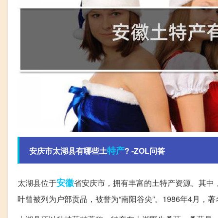
特产
安庆市太湖县有哪些土
? -ZOL问答
安徽
太湖县位于
省安庆市，拥有丰富的土特产资源。其中
叶曾被列为户部贡品，被誉为“南阳谷尖”。1986年4月