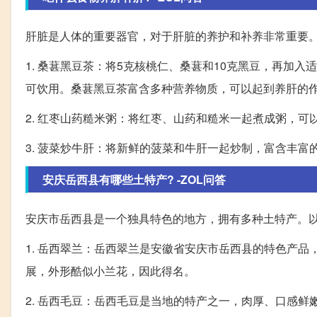
肝脏是人体的重要器官，对于肝脏的养护和补养非常重要
1. 桑葚黑豆茶：将5克核桃仁、桑葚和10克黑豆，再加入
可饮用。桑葚黑豆茶富含多种营养物质，可以起到养肝的
2. 红枣山药糙米粥：将红枣、山药和糙米一起煮成粥，
3. 菠菜炒牛肝：将新鲜的菠菜和牛肝一起炒制，富含丰
安庆岳西县有哪些土特产? -ZOL问答
安庆市岳西县是一个独具特色的地方，拥有多种土特产。
1. 岳西翠兰：岳西翠兰是安徽省安庆市岳西县的特色产
展，外形酷似小兰花，因此得名。
2. 岳西毛豆：岳西毛豆是当地的特产之一，肉厚、口感