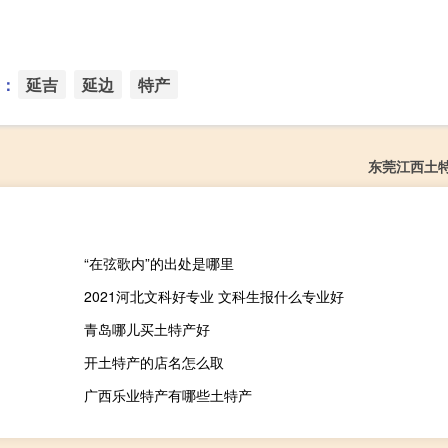
：
延吉
延边
特产
东莞江西土
“在弦歌内”的出处是哪里
2021河北文科好专业 文科生报什么专业好
青岛哪儿买土特产好
开土特产的店名怎么取
广西乐业特产有哪些土特产