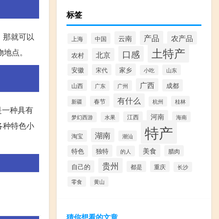
标签
，那就可以
产品
云南
农产品
中国
上海
土特产
物地点。
口感
北京
农村
安徽
家乡
宋代
山东
小吃
广西
成都
山西
广州
广东
有什么
新疆
春节
桂林
杭州
是一种具有
河南
江西
海南
梦幻西游
水果
各种特色小
特产
湖南
淘宝
潮汕
美食
独特
特色
腊肉
的人
贵州
自己的
都是
重庆
长沙
零食
黄山
猜你想看的文章