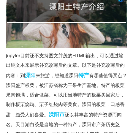
jupyter目前还不支持图文并茂的HTML输出，可以通过输
出纯文本来展示补充改写后的文章。以下是补充改写后的
溧阳
特产
内容：到
来旅游，想知道溧阳
有哪些值得买点？
溧阳盛产板栗，被江苏省称为干果生产基地。特产的板栗
果肉饱满，适合做菜。可以用当地特产的板栗买回家后，
制作板栗烧鸡、栗子红烧肉等美食。溧阳的板栗，口感香
溧阳市
甜，颇受人们喜爱。
还以其丰富的特产资源而闻
名。天目湖白茶是当地的一种特产，溧阳市产茶历史悠