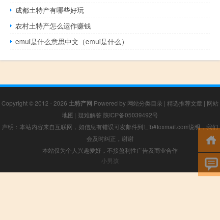
成都土特产有哪些好玩
农村土特产怎么运作赚钱
emui是什么意思中文（emui是什么）
Copyright © 2012 - 2026
土特产网
Powered by
网站分类目录
|
精选推荐文章
|
网站
地图
|
疑难解答
陕ICP备05039492号
声明：本站内容来自互联网，如信息有错误可发邮件到f_fb#foxmail.com说明，我们
会及时纠正，谢谢
本站仅为个人兴趣爱好，不接盈利性广告及商业合作
小男孩