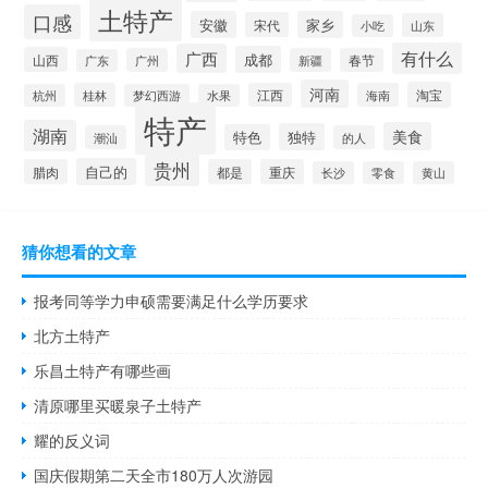
土特产
口感
安徽
家乡
宋代
山东
小吃
有什么
广西
成都
山西
广州
新疆
春节
广东
河南
淘宝
桂林
江西
海南
杭州
梦幻西游
水果
特产
湖南
美食
独特
特色
潮汕
的人
贵州
自己的
腊肉
都是
重庆
长沙
零食
黄山
猜你想看的文章
报考同等学力申硕需要满足什么学历要求
北方土特产
乐昌土特产有哪些画
清原哪里买暖泉子土特产
耀的反义词
国庆假期第二天全市180万人次游园