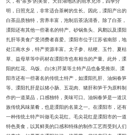
久，有“茶乡”的美誉。天目湖地区的雨水充沛，四季分
明，日照充足，非常适合茶树的生长。因此，溧阳产出的
白茶品质独特，营养丰富，泡制后茶汤清香。除了白茶，
溧阳还有其他一些著名的特产。砂锅鱼头、风鹅以及溧阳
扎肝等美食广受消费者喜爱。溧阳市位于江苏省南部，地
处江南水乡，特产资源丰富。太子参、桔梗、玉竹、夏枯
草、益母草等中药材在溧阳市也有相当的产量。此外，溧
阳的红花、乌饭、白(水)芹菜等土特产品也备受推崇。溧
阳市还有一些著名的传统土特产，如溧阳扎肝、油焖春笋
等。溧阳扎肝是以猪小肠、五花肉、猪肝和笋干为原料制
作的一道菜品，口感独特，美味可口。油焖春笋是一道汉
族传统风味菜肴，也是溧阳的名菜之一。在溧阳市，还有
一种传统土特产叫做毛尖花红。毛尖花红是溧阳市的一道
特色美食，以其鲜美的口感和特殊的制作工艺而受到人们