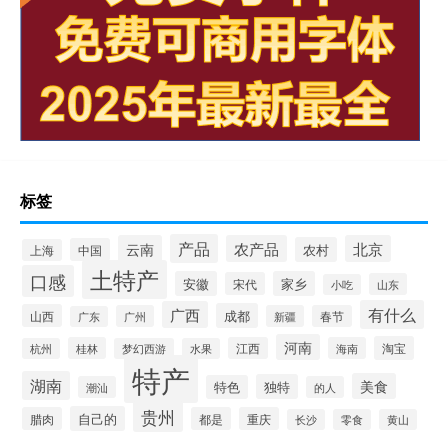
标签
产品
云南
农产品
北京
农村
中国
上海
土特产
口感
安徽
家乡
宋代
山东
小吃
有什么
广西
成都
山西
广州
新疆
春节
广东
河南
淘宝
桂林
江西
海南
杭州
梦幻西游
水果
特产
湖南
美食
独特
特色
潮汕
的人
贵州
自己的
腊肉
都是
重庆
长沙
零食
黄山