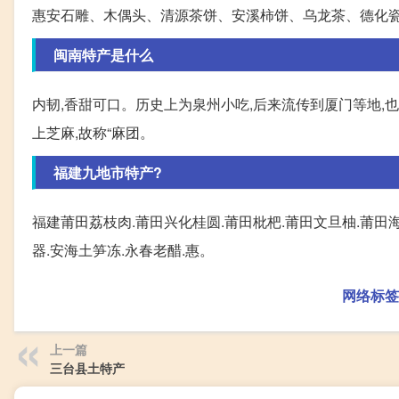
惠安石雕、木偶头、清源茶饼、安溪柿饼、乌龙茶、德化
闽南特产是什么
内韧,香甜可口。历史上为泉州小吃,后来流传到厦门等地,
上芝麻,故称“麻团。
福建九地市特产?
福建莆田荔枝肉.莆田兴化桂圆.莆田枇杷.莆田文旦柚.莆田海
器.安海土笋冻.永春老醋.惠。
网络标签
上一篇
三台县土特产