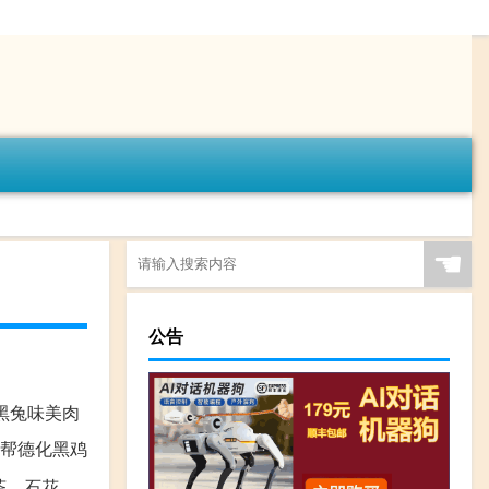
☚
公告
黑兔味美肉
业帮德化黑鸡
茶、石花