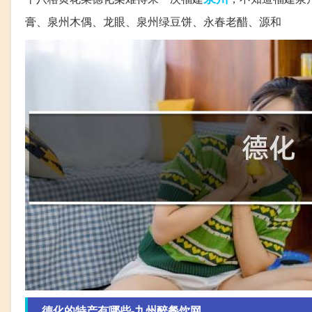
膏、泉州木偶、龙眼、泉州绿豆饼、永春老醋、源和
德化的特产有哪些-九州醉餐饮网