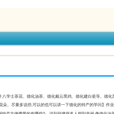
化十八学士茶花、德化油茶、德化戴云黑鸡、德化建白瓷等。德化
,花朵。尽量多说些,可以的也可以讲一下德化的特产的学问】作
特产方便携带的有哪些?-...说到福建很多人想到泉州,像德化油