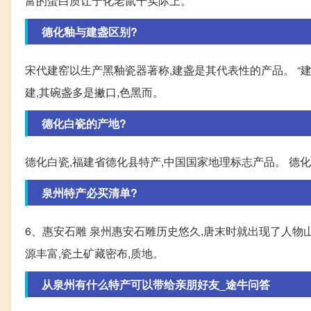
富的蛋白质让宁化老鼠干实际上。
德化釉与建盏区别?
宋代建窑以生产黑釉瓷器著称,建盏是其代表性的产品。 “
建,其碗盏多是撇口,色黑而。
德化白瓷的产地?
德化白瓷,福建省德化县特产,中国国家地理标志产品。 德
泉州特产必买清单?
6、惠安石雕 泉州惠安石雕历史悠久,唐末时就出现了人物山
源丰富,瓷土矿藏密布,质地。
从泉州有什么特产可以带给亲朋好友_途牛问答