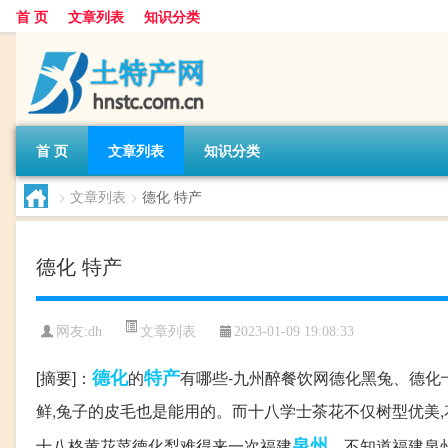
首 页
文章列表
知识分类
首 页
文章列表
知识分类
>
文章列表
>
德化 特产
德化 特产
文章列表
网友:
dh
2023-01-09 19:08:33
德化
特产
[摘要]：
的
有哪些-九州醉餐饮网德化黑兔、德
鲜,兔子的皮毛也是能用的。而十八学士茶花不仅树型优美
泉州
十八格黄花菜德化梨难得来一次福建
，不知道福建泉州