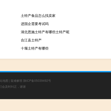
土特产食品怎么找卖家
进国企需要考试吗
湖北恩施土特产有哪些土特产呢
合江县土特产
十堰土特产有哪些
站地图
|
疑难解答
陕ICP备05039492号
，我们会及时纠正，谢谢