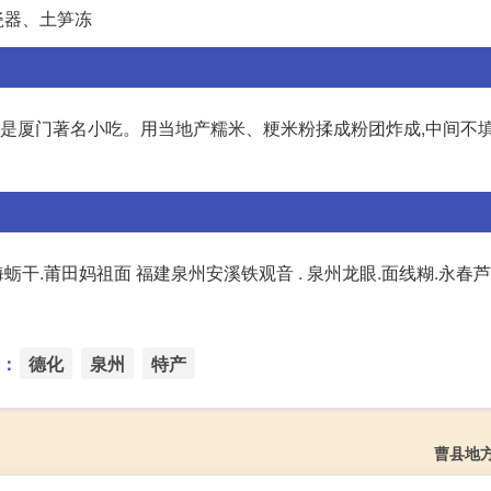
瓷器、土笋冻
也是厦门著名小吃。用当地产糯米、粳米粉揉成粉团炸成,中间不填
蛎干.莆田妈祖面 福建泉州安溪铁观音 . 泉州龙眼.面线糊.永春芦
：
德化
泉州
特产
曹县地