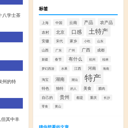
标签
十八学士茶
产品
云南
农产品
中国
上海
土特产
口感
北京
农村
安徽
家乡
宋代
山东
小吃
广西
成都
山西
广州
广东
有什么
新疆
春节
桂林
杭州
河南
江西
海南
梦幻西游
水果
特产
湖南
淘宝
潮汕
泉州的特
美食
独特
特色
腊肉
的人
贵州
自己的
都是
重庆
长沙
零食
黄山
,但其中丰
猜你想看的文章