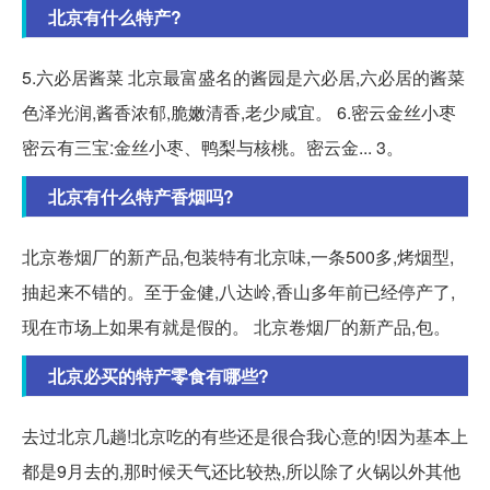
北京有什么特产?
5.六必居酱菜 北京最富盛名的酱园是六必居,六必居的酱菜
色泽光润,酱香浓郁,脆嫩清香,老少咸宜。 6.密云金丝小枣
密云有三宝:金丝小枣、鸭梨与核桃。密云金... 3。
北京有什么特产香烟吗?
北京卷烟厂的新产品,包装特有北京味,一条500多,烤烟型,
抽起来不错的。至于金健,八达岭,香山多年前已经停产了,
现在市场上如果有就是假的。 北京卷烟厂的新产品,包。
北京必买的特产零食有哪些?
去过北京几趟!北京吃的有些还是很合我心意的!因为基本上
都是9月去的,那时候天气还比较热,所以除了火锅以外其他