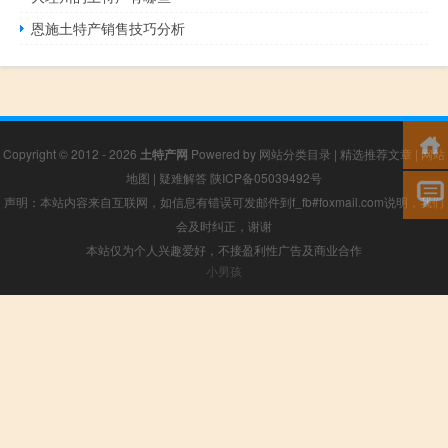
恩施土特产销售技巧分析
Copyright © 2012 - 2026
土特产网
Powered by
网站分类目录
|
精选推荐文章
|
网站
地图
|
疑难解答
陕ICP备05039492号
声明：本站内容来自互联网，如信息有错误可发邮件到f_fb#foxmail.com说明，我们
会及时纠正，谢谢
本站仅为个人兴趣爱好，不接盈利性广告及商业合作
小男孩