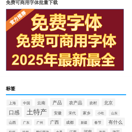
免费可商用字体批量下载
标签
产品
云南
农产品
北京
农村
中国
上海
土特产
口感
安徽
家乡
宋代
山东
小吃
有什么
广西
成都
山西
广州
新疆
春节
广东
河南
淘宝
桂林
江西
海南
杭州
梦幻西游
水果