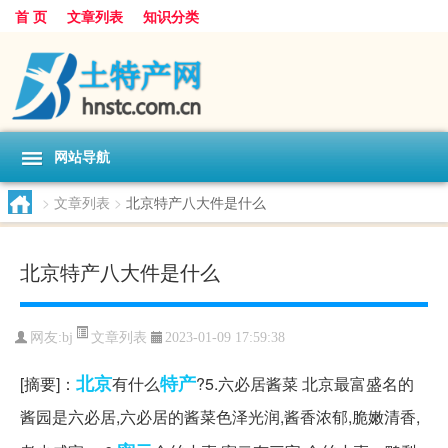
首 页
文章列表
知识分类
网站导航
>
文章列表
>
北京特产八大件是什么
北京特产八大件是什么
文章列表
网友:
bj
2023-01-09 17:59:38
北京
特产
[摘要]：
有什么
?5.六必居酱菜 北京最富盛名的
酱园是六必居,六必居的酱菜色泽光润,酱香浓郁,脆嫩清香,