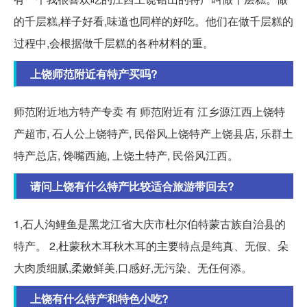
的千层糕,样子好看,味道也同样的好吃。他们在做千层糕的
过程中,会根据做千层糕的各种材料的重。
上饶师范附近有特产买吗?
师范附近地方特产专卖 有 师范附近有 江乡源江西上饶特
产超市, 石人公上饶特产, 民俗风上饶特产上饶县店, 乐群土
特产总店, 馋嘴西施, 上饶土特产, 民俗风江西。
请问上饶有什么特产比较适合旅游带回去?
1,石人沟鲤鱼是黑龙江省大庆市杜尔伯特蒙古族自治县的
特产。 2,杜蒙秋木耳秋木耳的主要特点是纯真、无假、朵
大肉质细腻,柔嫩鲜美,口感好,无污染、无任何添。
上饶有什么特产和特色小吃?