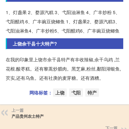
1、灯盏果 2、婺源汽糕 3、弋阳油淋鱼 4、广丰炒粉 5、
弋阳醋鸡 6、广丰豌豆烧鲫鱼 1、灯盏果2、婺源汽糕3、
弋阳油淋鱼4、广丰炒粉5、弋阳醋鸡6、广丰豌豆烧鲫鱼
上饶余干县十大特产?
在我的印象里上饶市余干县特产有丰收辣椒,余干乌鸡 ,兰
花根.酸枣糕。还有黎蒿炒腊肉。黑芝麻,粉丝,鄱阳湖银鱼,
芡实,还有乌鱼。还有社庚的麦芽糖。还有酒糟。
网络标签：
上饶
弋阳
特产
上一篇
产品贵州农土特产
下一篇