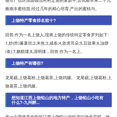
饶市广信区煌固镇伍村村定居的童新平,尝试着带来二十几
株南丰蜜桔苗,经过几年的精心培育,产出的蜜桔与。
上饶特产零食排名前十?
回答:作为一名上饶人,现将上饶的传统特定零食罗列如下:
1,炒(炸)蕃薯丝;2,米焦;3,咸条;4,老虎耳朵;5,豆豉果;6,油饼
(条);7,糖糕馃;8,清明馃... 回答:作为一名上。
上饶特产有哪些?
龙尾砚,上饶葛粉,上饶葛茶,上饶鸡腿。 龙尾砚,上饶葛粉,上
饶葛茶,上饶鸡腿。
想知道江西上饶铅山的地方特产，上饶铅山小吃有
什么?-九州醉...
有一个我很喜欢吃的江西上饶铅山的特产叫做千层糕。做