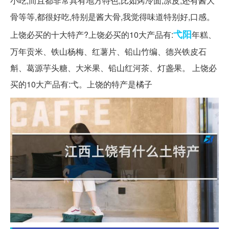
小吃,而且都非常具有地方特色,比如烤冷面,凉皮,还有酱大
骨等等,都很好吃,特别是酱大骨,我觉得味道特别好,口感。
弋阳
上饶必买的十大特产?上饶必买的10大产品有:
年糕、
万年贡米、铁山杨梅、红薯片、铅山竹编、德兴铁皮石
斛、葛源芋头糖、大米果、铅山红河茶、灯盏果。 上饶必
买的10大产品有:弋。上饶的特产是橘子