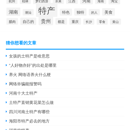
河南
淘宝
桂林
江西
海南
杭州
梦幻西游
水果
特产
湖南
美食
独特
特色
潮汕
的人
贵州
自己的
腊肉
都是
重庆
长沙
零食
黄山
猜你想看的文章
女孩的土特产是啥意思
“人好物亦好”的出处是哪里
养火 网络语养火什么梗
网络诈骗能报警吗
河南十大土特产
土特产直销黄花菜怎么做
四川河南土特产有哪些
海阳市特产必去的地方