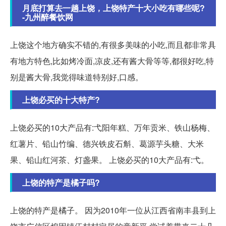
月底打算去一趟上饶，上饶特产十大小吃有哪些呢?
-九州醉餐饮网
上饶这个地方确实不错的,有很多美味的小吃,而且都非常具
有地方特色,比如烤冷面,凉皮,还有酱大骨等等,都很好吃,特
别是酱大骨,我觉得味道特别好,口感。
上饶必买的十大特产?
上饶必买的10大产品有:弋阳年糕、万年贡米、铁山杨梅、
红薯片、铅山竹编、德兴铁皮石斛、葛源芋头糖、大米
果、铅山红河茶、灯盏果。 上饶必买的10大产品有:弋。
上饶的特产是橘子吗?
上饶的特产是橘子。 因为2010年一位从江西省南丰县到上