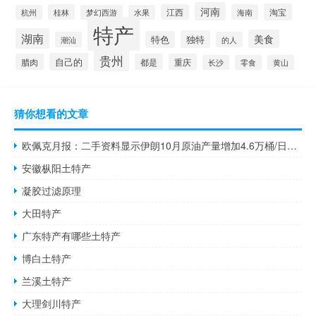
河南
淘宝
桂林
江西
海南
杭州
梦幻西游
水果
特产
湖南
美食
独特
特色
潮汕
的人
贵州
自己的
腊肉
都是
重庆
长沙
零食
黄山
猜你想看的文章
欧佩克月报：二手资料显示伊朗10月原油产量增加4.6万桶/日至311.5万桶/日
安徽枞阳土特产
凝胶过滤原理
大田特产
广东特产有哪些土特产
博白土特产
兰溪土特产
大理剑川特产