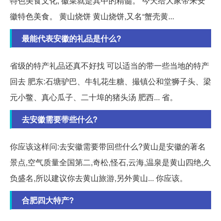
特色美食文化, 徽菜就是其中的精髓。 今天给大家带来安
徽特色美食。 黄山烧饼 黄山烧饼,又名“蟹壳黄...
最能代表安徽的礼品是什么?
省级的特产礼品还真不好找 可以适当的带一些当地的特产
回去 肥东:石塘驴巴、牛轧花生糖、撮镇公和堂狮子头、梁
元小鳖、真心瓜子、二十埠的猪头汤 肥西... 省。
去安徽需要带些什么?
你应该这样问:去安徽需要带回些什么?黄山是安徽的著名
景点,空气质量全国第二,奇松,怪石,云海,温泉是黄山四绝,久
负盛名,所以建议你去黄山旅游,另外黄山... 你应该。
合肥四大特产?