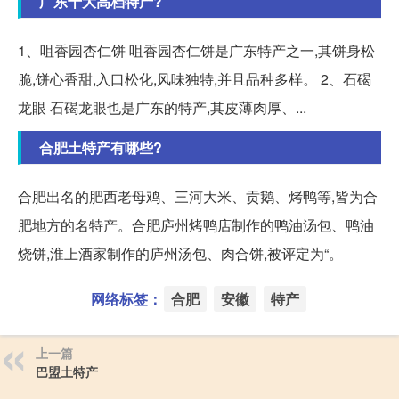
广东十大高档特产?
1、咀香园杏仁饼 咀香园杏仁饼是广东特产之一,其饼身松
脆,饼心香甜,入口松化,风味独特,并且品种多样。 2、石碣
龙眼 石碣龙眼也是广东的特产,其皮薄肉厚、...
合肥土特产有哪些?
合肥出名的肥西老母鸡、三河大米、贡鹅、烤鸭等,皆为合
肥地方的名特产。合肥庐州烤鸭店制作的鸭油汤包、鸭油
烧饼,淮上酒家制作的庐州汤包、肉合饼,被评定为“。
网络标签：
合肥
安徽
特产
上一篇
巴盟土特产