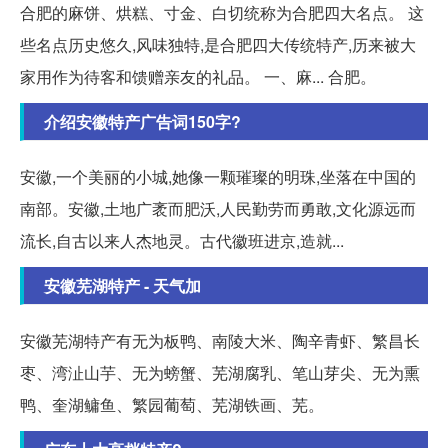
合肥的麻饼、烘糕、寸金、白切统称为合肥四大名点。 这
些名点历史悠久,风味独特,是合肥四大传统特产,历来被大
家用作为待客和馈赠亲友的礼品。 一、麻... 合肥。
介绍安徽特产广告词150字?
安徽,一个美丽的小城,她像一颗璀璨的明珠,坐落在中国的
南部。安徽,土地广袤而肥沃,人民勤劳而勇敢,文化源远而
流长,自古以来人杰地灵。古代徽班进京,造就...
安徽芜湖特产 - 天气加
安徽芜湖特产有无为板鸭、南陵大米、陶辛青虾、繁昌长
枣、湾沚山芋、无为螃蟹、芜湖腐乳、笔山芽尖、无为熏
鸭、奎湖鳙鱼、繁园葡萄、芜湖铁画、芜。