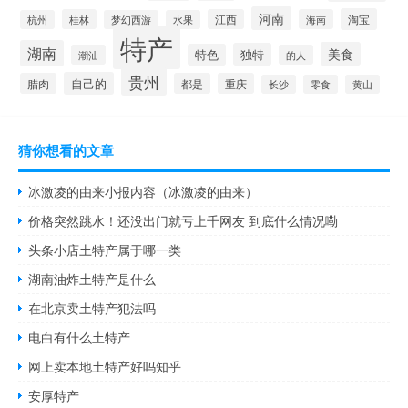
河南
淘宝
桂林
江西
海南
杭州
梦幻西游
水果
特产
湖南
美食
独特
特色
潮汕
的人
贵州
自己的
腊肉
都是
重庆
长沙
零食
黄山
猜你想看的文章
冰激凌的由来小报内容（冰激凌的由来）
价格突然跳水！还没出门就亏上千网友 到底什么情况嘞
头条小店土特产属于哪一类
湖南油炸土特产是什么
在北京卖土特产犯法吗
电白有什么土特产
网上卖本地土特产好吗知乎
安厚特产