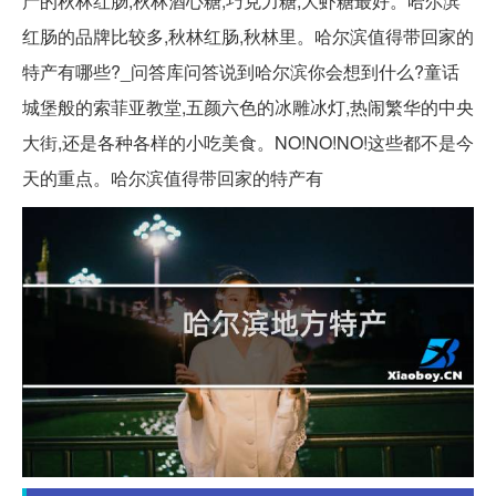
产的秋林红肠,秋林酒心糖,巧克力糖,大虾糖最好。哈尔滨
红肠的品牌比较多,秋林红肠,秋林里。哈尔滨值得带回家的
特产有哪些?_问答库问答说到哈尔滨你会想到什么?童话
城堡般的索菲亚教堂,五颜六色的冰雕冰灯,热闹繁华的中央
大街,还是各种各样的小吃美食。NO!NO!NO!这些都不是今
天的重点。哈尔滨值得带回家的特产有