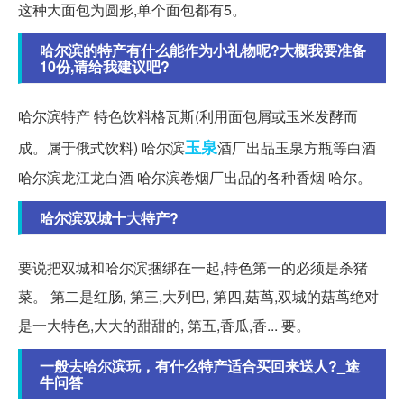
这种大面包为圆形,单个面包都有5。
哈尔滨的特产有什么能作为小礼物呢?大概我要准备
10份,请给我建议吧?
哈尔滨特产 特色饮料格瓦斯(利用面包屑或玉米发酵而
玉泉
成。属于俄式饮料) 哈尔滨
酒厂出品玉泉方瓶等白酒
哈尔滨龙江龙白酒 哈尔滨卷烟厂出品的各种香烟 哈尔。
哈尔滨双城十大特产?
要说把双城和哈尔滨捆绑在一起,特色第一的必须是杀猪
菜。 第二是红肠, 第三,大列巴, 第四,菇茑,双城的菇茑绝对
是一大特色,大大的甜甜的, 第五,香瓜,香... 要。
一般去哈尔滨玩，有什么特产适合买回来送人?_途
牛问答