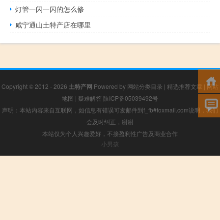
灯管一闪一闪的怎么修
咸宁通山土特产店在哪里
Copyright © 2012 - 2026
土特产网
Powered by
网站分类目录
|
精选推荐文章
|
网站
地图
|
疑难解答
陕ICP备05039492号
声明：本站内容来自互联网，如信息有错误可发邮件到f_fb#foxmail.com说明，我们
会及时纠正，谢谢
本站仅为个人兴趣爱好，不接盈利性广告及商业合作
小男孩