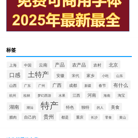
标签
产品
云南
农产品
北京
农村
中国
上海
土特产
口感
安徽
家乡
宋代
山东
小吃
有什么
广西
成都
山西
广州
新疆
春节
广东
河南
淘宝
桂林
江西
海南
杭州
梦幻西游
水果
特产
湖南
美食
独特
特色
潮汕
的人
贵州
自己的
腊肉
都是
重庆
长沙
零食
黄山