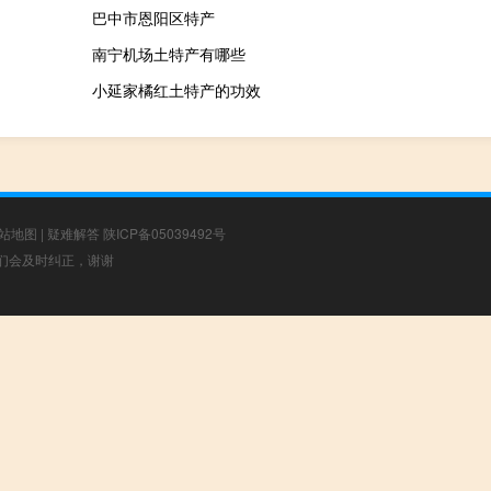
巴中市恩阳区特产
南宁机场土特产有哪些
小延家橘红土特产的功效
站地图
|
疑难解答
陕ICP备05039492号
，我们会及时纠正，谢谢