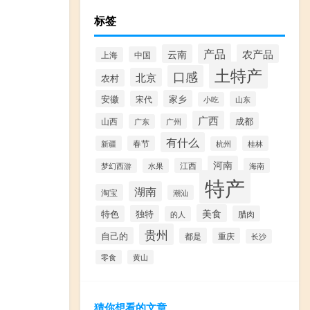
标签
产品
云南
农产品
中国
上海
土特产
口感
北京
农村
安徽
家乡
宋代
山东
小吃
广西
成都
山西
广州
广东
有什么
新疆
春节
桂林
杭州
河南
江西
海南
梦幻西游
水果
特产
湖南
淘宝
潮汕
美食
独特
特色
腊肉
的人
贵州
自己的
都是
重庆
长沙
零食
黄山
猜你想看的文章