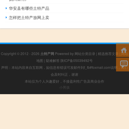
华安县有哪些土特产品
怎样把土特产放网上卖
Copyright © 2012 - 2026
土特产网
Powered by
网站分类目录
|
精选推荐文章
|
网站
地图
|
疑难解答
陕ICP备05039492号
声明：本站内容来自互联网，如信息有错误可发邮件到f_fb#foxmail.com说明，我们
会及时纠正，谢谢
本站仅为个人兴趣爱好，不接盈利性广告及商业合作
小男孩