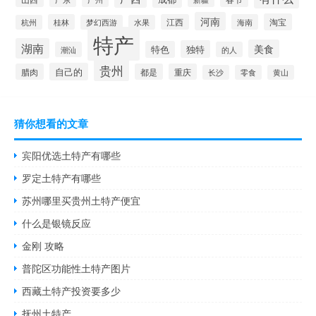
河南
淘宝
桂林
江西
海南
杭州
梦幻西游
水果
特产
湖南
美食
独特
特色
潮汕
的人
贵州
自己的
腊肉
都是
重庆
长沙
零食
黄山
猜你想看的文章
宾阳优选土特产有哪些
罗定土特产有哪些
苏州哪里买贵州土特产便宜
什么是银镜反应
金刚 攻略
普陀区功能性土特产图片
西藏土特产投资要多少
抚州土特产