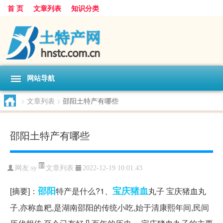
首 页
文章列表
知识分类
网站导航
>
文章列表
>
邵阳土特产有哪些
邵阳土特产有哪些
文章列表
网友:
sy
2022-12-19 10:01:43
邵阳
宝庆
猪血
[摘要]：
特产是什么?1、
丸子 宝庆猪血丸
子,亦称血粑,是湖南邵阳的传统小吃,始于清康熙年间,民间