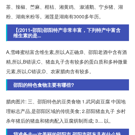
茶、辣椒、苎麻、柑桔、湘黄鸡、 溆浦鹅、宁乡猪、湖
粉、湖南米粉等。湘莲是湖南有3000多年历。
【(2011•邵阳)邵阳特产非常丰富，下列特产中富含
维生素的是...
A,雪峰蜜桔富含维生素,所以,A正确;B、邵阳老酒中含有酒
精,所以,B错误;C、猪血丸子含有较多的蛋白质和多种微量
元素,所以,C错误;D、农家腊肉含有较多。
邵阳的特色食物主要有哪些?
腊肉图片: 三、邵阳特色的豆类食物 1.武冈卤豆腐 中国地
理标志产品,是邵阳区域的传统美食; 2.邵阳猪血丸子 乡村
杀年猪后的猪血和猪肉配入豆腐烘制而成; 3.... 以。
我准备去一次美丽的邵阳市,邵阳市邵东县有什么特