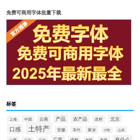
免费可商用字体批量下载
标签
产品
云南
农产品
北京
农村
中国
上海
土特产
口感
安徽
家乡
宋代
山东
小吃
有什么
广西
成都
山西
广州
新疆
春节
广东