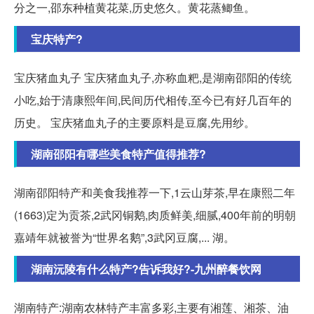
分之一,邵东种植黄花菜,历史悠久。黄花蒸鲫鱼。
宝庆特产?
宝庆猪血丸子 宝庆猪血丸子,亦称血粑,是湖南邵阳的传统
小吃,始于清康熙年间,民间历代相传,至今已有好几百年的
历史。 宝庆猪血丸子的主要原料是豆腐,先用纱。
湖南邵阳有哪些美食特产值得推荐?
湖南邵阳特产和美食我推荐一下,1云山芽茶,早在康熙二年
(1663)定为贡茶,2武冈铜鹅,肉质鲜美,细腻,400年前的明朝
嘉靖年就被誉为“世界名鹅”,3武冈豆腐,... 湖。
湖南沅陵有什么特产?告诉我好?-九州醉餐饮网
湖南特产:湖南农林特产丰富多彩,主要有湘莲、湘茶、油