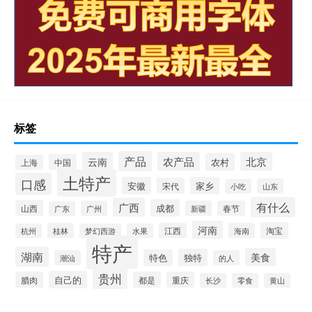
标签
产品
云南
农产品
北京
农村
中国
上海
土特产
口感
安徽
家乡
宋代
山东
小吃
有什么
广西
成都
山西
广州
新疆
春节
广东
河南
淘宝
桂林
江西
海南
杭州
梦幻西游
水果
特产
湖南
美食
独特
特色
潮汕
的人
贵州
自己的
腊肉
都是
重庆
长沙
零食
黄山