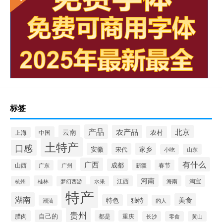
标签
产品
云南
农产品
北京
农村
中国
上海
土特产
口感
安徽
家乡
宋代
山东
小吃
有什么
广西
成都
山西
广州
新疆
春节
广东
河南
淘宝
桂林
江西
海南
杭州
梦幻西游
水果
特产
湖南
美食
独特
特色
潮汕
的人
贵州
自己的
腊肉
都是
重庆
长沙
零食
黄山