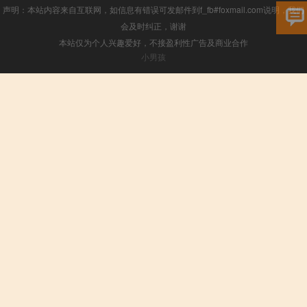
声明：本站内容来自互联网，如信息有错误可发邮件到f_fb#foxmail.com说明，我们
会及时纠正，谢谢
本站仅为个人兴趣爱好，不接盈利性广告及商业合作
小男孩