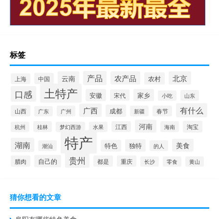
标签
产品
云南
农产品
北京
农村
中国
上海
土特产
口感
安徽
家乡
宋代
山东
小吃
有什么
广西
成都
山西
广州
新疆
春节
广东
河南
淘宝
桂林
江西
海南
杭州
梦幻西游
水果
特产
湖南
美食
独特
特色
潮汕
的人
贵州
自己的
腊肉
都是
重庆
长沙
零食
黄山
猜你想看的文章