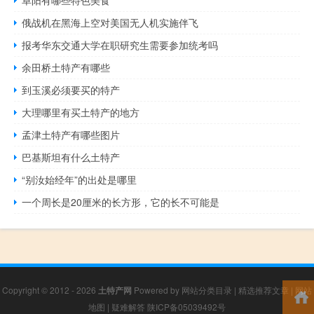
阜阳有哪些特色美食
俄战机在黑海上空对美国无人机实施伴飞
报考华东交通大学在职研究生需要参加统考吗
余田桥土特产有哪些
到玉溪必须要买的特产
大理哪里有买土特产的地方
孟津土特产有哪些图片
巴基斯坦有什么土特产
“别汝始经年”的出处是哪里
一个周长是20厘米的长方形，它的长不可能是
Copyright © 2012 - 2026
土特产网
Powered by
网站分类目录
|
精选推荐文章
|
网站
地图
|
疑难解答
陕ICP备05039492号