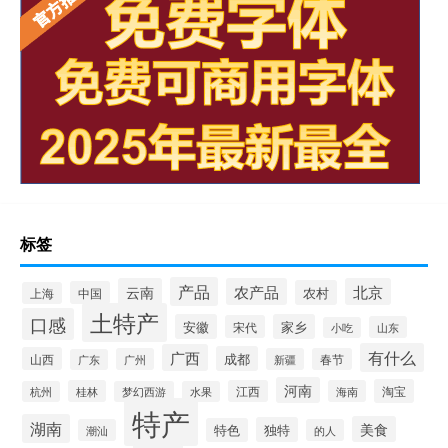
标签
产品
云南
农产品
北京
农村
中国
上海
土特产
口感
安徽
家乡
宋代
山东
小吃
有什么
广西
成都
山西
广州
新疆
春节
广东
河南
淘宝
桂林
江西
海南
杭州
梦幻西游
水果
特产
湖南
美食
独特
特色
潮汕
的人