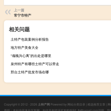
上一篇
常宁市特产
相关问题
土特产包装案例分析报告
地方特产美食大全
“魂魄兴心离”的出处是哪里
泉州特产有哪些土特产可以带走
邢台土特产批发市场在哪
Copyright © 2012 - 2026
土特产网
Powered by
网站分类目录
|
精选推荐文章
|
网
声明：本站内容来自互联网，如信息有错误可发邮件到f_fb#foxmail.com说明