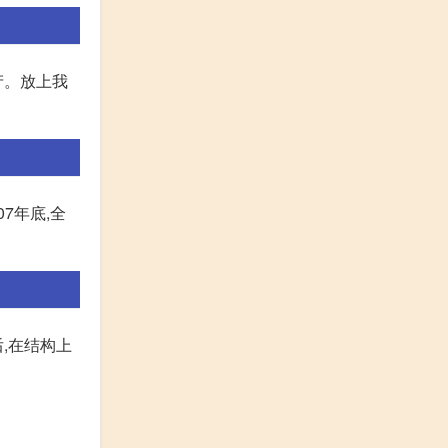
产。放上我
7年底,全
,在结构上