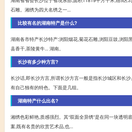
湖南省省会长沙位于省境东部,面积11819平方千米,辖5区
石雕。湘绣为四大名绣之一...
比较有名的湖南特产是什么?
湖南各市特产长沙特产:浏阳烟花,菊花石雕,浏阳豆豉,浏阳黑
县香干,茶陵黄牛... 湖南。
长沙有多少种方言?
长沙话,即长沙方言,所谓长沙方言一般是指长沙城区和长沙
有自己独有的特色。下面是几组。
湖南特产什么出名?
湘绣色彩鲜艳,质感强烈。其“双面全异绣”是在同一块透明
案,既有名贵的欣赏艺术品,也...