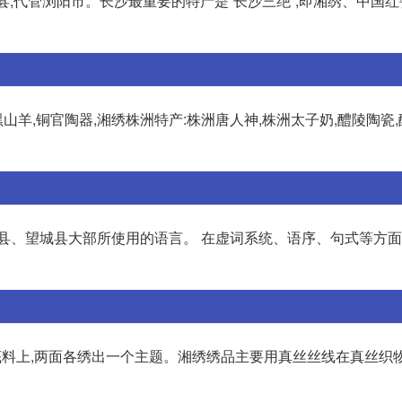
3县,代管浏阳市。长沙最重要的特产是“长沙三绝”,即湘绣、中国
山羊,铜官陶器,湘绣株洲特产:株洲唐人神,株洲太子奶,醴陵陶瓷,
县、望城县大部所使用的语言。 在虚词系统、语序、句式等方面
底料上,两面各绣出一个主题。湘绣绣品主要用真丝丝线在真丝织