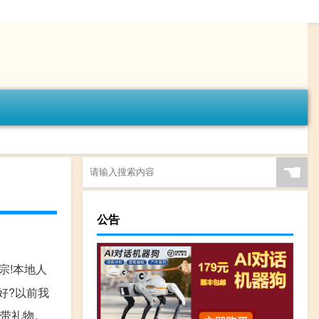
☚
公告
宗!本地人
好?以前我
都带礼物。