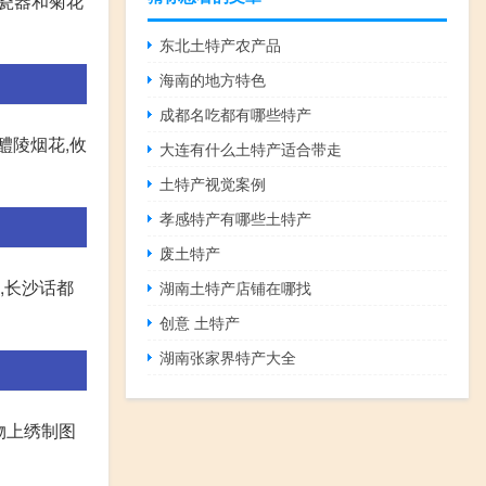
红瓷器和菊花
东北土特产农产品
海南的地方特色
成都名吃都有哪些特产
醴陵烟花,攸
大连有什么土特产适合带走
土特产视觉案例
孝感特产有哪些土特产
废土特产
,长沙话都
湖南土特产店铺在哪找
创意 土特产
湖南张家界特产大全
物上绣制图