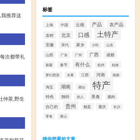
标签
,我推荐这
产品
云南
农产品
中国
上海
土特产
口感
北京
农村
安徽
家乡
宋代
山东
小吃
广西
成都
山西
广州
广东
是每次都带礼
有什么
新疆
春节
桂林
杭州
河南
江西
海南
梦幻西游
水果
特产
湖南
淘宝
潮汕
美食
独特
特色
腊肉
的人
杜仲茶,野生
贵州
自己的
都是
重庆
长沙
零食
黄山
猜你想看的文章