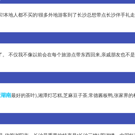
!本地人都不买的!很多外地游客到了长沙总想带点长沙伴手礼走
了。 不仅我不像以前会在每个旅游点带东西回来,亲戚朋友也不
湖南
是
最好的茶叶),湘潭灯芯糕,芝麻豆子茶,常德酱板鸭,张家界的