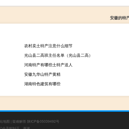
安徽的特
农村卖土特产注意什么细节
光山县二高班主任名单（光山县二高）
河南特产有哪些土特产送人
安徽九华山特产黄精
湖南特色建筑有哪些
站地图
|
疑难解答
陕ICP备05039492号
，我们会及时纠正，谢谢