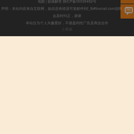
地图
|
疑难解答
陕ICP备05039492号
声明：本站内容来自互联网，如信息有错误可发邮件到f_fb#foxmail.com说明，我们
会及时纠正，谢谢
本站仅为个人兴趣爱好，不接盈利性广告及商业合作
小男孩