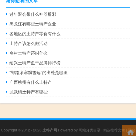
猜你想看的文章
过年聚会带什么神器辟邪
黑龙江有哪些土特产企业
各地区的土特产零食有什么
土特产该怎么做活动
乡村土特产还叫什么
绍兴土特产鱼干品牌排行榜
“郢路渐寒飘雪远”的出处是哪里
广西柳州有什么土特产
龙武镇土特产有哪些
Copyright © 2012 - 2026
土特产网
Powered by
网站分类目录
|
精选推荐文章
|
网站