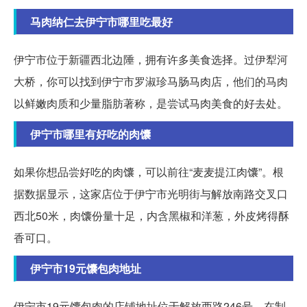
马肉纳仁去伊宁市哪里吃最好
伊宁市位于新疆西北边陲，拥有许多美食选择。过伊犁河
大桥，你可以找到伊宁市罗淑珍马肠马肉店，他们的马肉
以鲜嫩肉质和少量脂肪著称，是尝试马肉美食的好去处。
伊宁市哪里有好吃的肉馕
如果你想品尝好吃的肉馕，可以前往“麦麦提江肉馕”。根
据数据显示，这家店位于伊宁市光明街与解放南路交叉口
西北50米，肉馕份量十足，内含黑椒和洋葱，外皮烤得酥
香可口。
伊宁市19元馕包肉地址
伊宁市19元馕包肉的店铺地址位于解放西路246号，在制