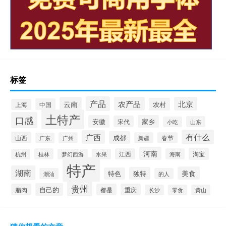
标签
产品
云南
农产品
北京
农村
中国
上海
土特产
口感
安徽
家乡
宋代
山东
小吃
有什么
广西
成都
山西
广州
新疆
春节
广东
河南
淘宝
桂林
江西
海南
杭州
梦幻西游
水果
特产
湖南
美食
独特
特色
潮汕
的人
贵州
自己的
腊肉
都是
重庆
长沙
零食
黄山