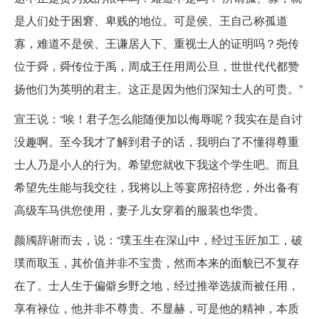
是人们处于困窘、卑贱的地位。可是侯、王自己称孤道
寡，难道不是侯、王谦居人下、重视士人的证明吗？尧传
位于舜，舜传位于禹，周成王任用周公旦，世世代代都赞
扬他们为英明的君主。这正是因为他们深知士人的可贵。”
宣王说：“唉！君子怎么能随便加以侮辱呢？我实在是自讨
没趣啊。至今我才了解到君子的话，我明白了不懂得尊重
士人乃是小人的行为。希望您就收下我这个学生吧。而且
希望先生能与我交往，我将以上等宴席招待您，外出备有
高级车马供您使用，妻子儿女穿着的服装也华贵。
颜斶辞谢而去，说：“璞玉生在深山中，经过玉匠加工，破
璞而取玉，其价值并非不宝贵，然而本来的面貌已不复存
在了。士人生于偏僻乡野之地，经过推举选拔而被任用，
享有禄位，他并非不尊贵、不显赫，可是他的精神，本质