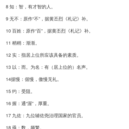
8 知：智，有才智的人。
9 无不：原作“不”，据黄丕烈《札记》补。
10 百姓：原作“百”，据黄丕烈《札记》补。
11 稍稍：渐渐。
12 实：指居上位所应该具备的素质。
13 以：而。为名：有（居上位的）名声。
14据慢：倨慢，傲慢无礼。
15 约：受阻。
16 握：通“渥”，厚重。
17 九佐：九位辅佐尧治理国家的官员。
18 亟：数，频繁。