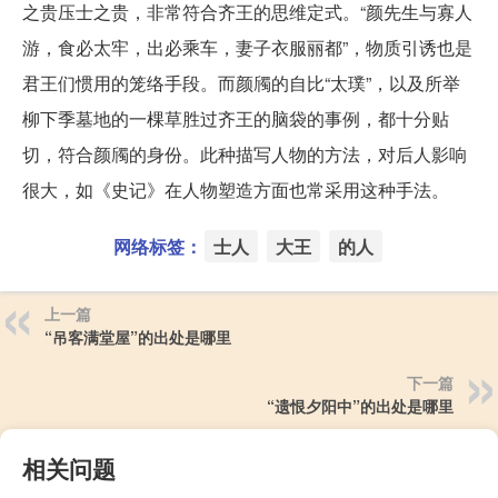
之贵压士之贵，非常符合齐王的思维定式。“颜先生与寡人
游，食必太牢，出必乘车，妻子衣服丽都”，物质引诱也是
君王们惯用的笼络手段。而颜斶的自比“太璞”，以及所举
柳下季墓地的一棵草胜过齐王的脑袋的事例，都十分贴
切，符合颜斶的身份。此种描写人物的方法，对后人影响
很大，如《史记》在人物塑造方面也常采用这种手法。
网络标签：
士人
大王
的人
上一篇
“吊客满堂屋”的出处是哪里
下一篇
“遗恨夕阳中”的出处是哪里
相关问题