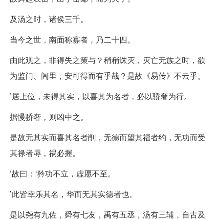
及汤之时，诸侯三千。
当今之世，南面称寡者，乃二十四。
由此观之，非得失之策与？稍稍诛灭，灭亡无族之时，欲
为监门、闾里，安可得而有乎哉？是故《易传》不云乎。
’居上位，未得其实，以喜其为名者，必以骄奢为行。
据慢骄奢，则凶中之。
是故无其实而喜其名者削，无德而望其福者约，无功而受
其禄者辱，祸必握。
’故曰：‘矜功不立，虚愿不至。
’此皆幸乐其名，华而无其实德者也。
是以尧有九佐，舜有七友，禹有五丞，汤有三辅，自古及