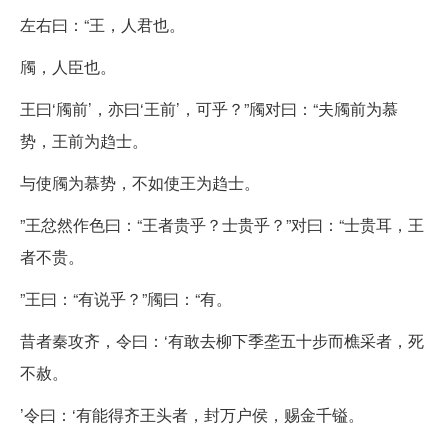
左右曰：“王，人君也。
斶，人臣也。
王曰‘斶前’，亦曰‘王前’，可乎？”斶对曰：“夫斶前为慕
势，王前为趋士。
与使斶为慕势，不如使王为趋士。
”王忿然作色曰：“王者贵乎？士贵乎？”对曰：“士贵耳，王
者不贵。
”王曰：“有说乎？”斶曰：“有。
昔者秦攻齐，令曰：‘有敢去柳下季垄五十步而樵采者，死
不赦。
’令曰：‘有能得齐王头者，封万户侯，赐金千镒。