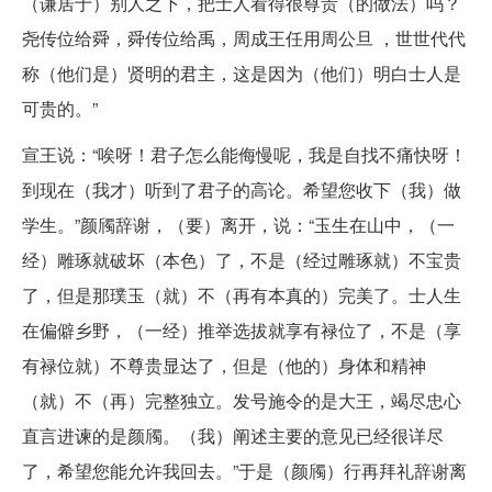
（谦居于）别人之下，把士人看得很尊贵（的做法）吗？
尧传位给舜，舜传位给禹，周成王任用周公旦 ，世世代代
称（他们是）贤明的君主，这是因为（他们）明白士人是
可贵的。”
宣王说：“唉呀！君子怎么能侮慢呢，我是自找不痛快呀！
到现在（我才）听到了君子的高论。希望您收下（我）做
学生。”颜斶辞谢，（要）离开，说：“玉生在山中，（一
经）雕琢就破坏（本色）了，不是（经过雕琢就）不宝贵
了，但是那璞玉（就）不（再有本真的）完美了。士人生
在偏僻乡野，（一经）推举选拔就享有禄位了，不是（享
有禄位就）不尊贵显达了，但是（他的）身体和精神
（就）不（再）完整独立。发号施令的是大王，竭尽忠心
直言进谏的是颜斶。（我）阐述主要的意见已经很详尽
了，希望您能允许我回去。”于是（颜斶）行再拜礼辞谢离