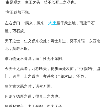
’由是观之，生王之头，曾不若死士之垄也。
”宣王默然不悦。
大王
左右皆曰：“斶来，斶来！
据千乘之地，而建千石
锺，万石虡。
天下之士，仁义皆来役处；辩士并进，莫不来语；东西南
北，莫敢不服。
求万物无不备具，而百姓无不亲附。
今夫士之高者，乃称匹夫，徒步而处农亩，下则鄙野、监
门、闾里，士之贱也，亦甚矣！” 斶对曰：“不然。
斶闻古大禹之时，诸侯万国。
何则？德厚之道，得贵士之力也。
故舜起农亩，出于岳鄙，而为天子。