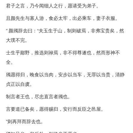
君子之言，乃今闻细人之行，愿请受为弟子。
且颜先生与寡人游，食必太牢，出必乘车，妻子衣服。
” 颜斶辞去曰：“夫玉生于山，制则破焉，非弗宝贵矣，然
大璞不完。
士生乎鄙野，推选则禄焉，非不得尊遂也，然而形神不
全。
斶愿得归，晚食以当肉，安步以当车，无罪以当贵，清静
贞正以自虞。
制言者王也，尽忠直言者斶也。
言要道已备矣，愿得赐归，安行而反臣之邑屋。
”则再拜而辞去也。