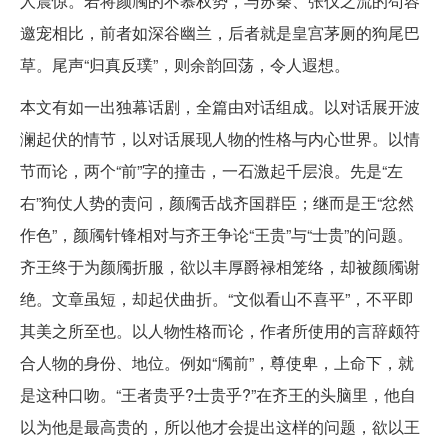
人震惊。若将颜斶的不慕权势，与苏秦、张仪之流的苟容
邀宠相比，前者如深谷幽兰，后者就是皇宫茅厕的狗尾巴
草。尾声“归真反璞”，则余韵回荡，令人遐想。
本文有如一出独幕话剧，全篇由对话组成。以对话展开波
澜起伏的情节，以对话展现人物的性格与内心世界。以情
节而论，两个“前”字的撞击，一石激起千层浪。先是“左
右”狗仗人势的责问，颜斶舌战齐国群臣；继而是王“忿然
作色”，颜斶针锋相对与齐王争论“王贵”与“士贵”的问题。
齐王终于为颜斶折服，欲以丰厚爵禄相笼络，却被颜斶谢
绝。文章虽短，却起伏曲折。“文似看山不喜平”，不平即
其美之所至也。以人物性格而论，作者所使用的言辞颇符
合人物的身份、地位。例如“斶前”，尊使卑，上命下，就
是这种口吻。“王者贵乎?士贵乎?”在齐王的头脑里，他自
以为他是最高贵的，所以他才会提出这样的问题，欲以王