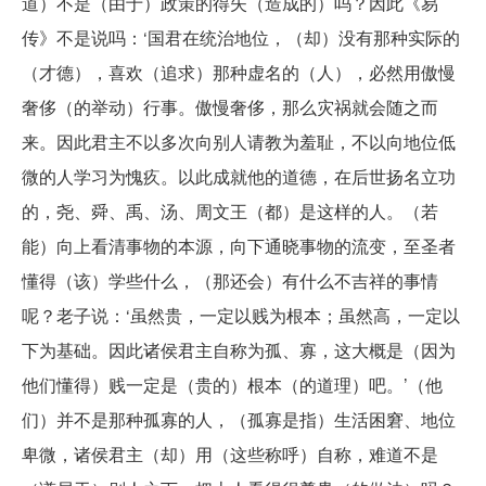
道）不是（由于）政策的得失（造成的）吗？因此《易
传》不是说吗：‘国君在统治地位，（却）没有那种实际的
（才德），喜欢（追求）那种虚名的（人），必然用傲慢
奢侈（的举动）行事。傲慢奢侈，那么灾祸就会随之而
来。因此君主不以多次向别人请教为羞耻，不以向地位低
微的人学习为愧疚。以此成就他的道德，在后世扬名立功
的，尧、舜、禹、汤、周文王（都）是这样的人。（若
能）向上看清事物的本源，向下通晓事物的流变，至圣者
懂得（该）学些什么，（那还会）有什么不吉祥的事情
呢？老子说：‘虽然贵，一定以贱为根本；虽然高，一定以
下为基础。因此诸侯君主自称为孤、寡，这大概是（因为
他们懂得）贱一定是（贵的）根本（的道理）吧。’（他
们）并不是那种孤寡的人，（孤寡是指）生活困窘、地位
卑微，诸侯君主（却）用（这些称呼）自称，难道不是