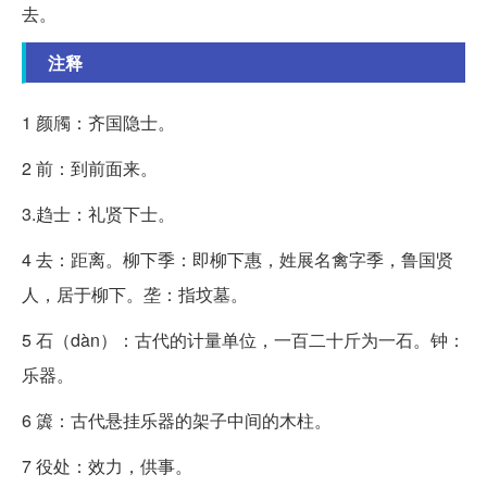
去。
注释
1 颜斶：齐国隐士。
2 前：到前面来。
3.趋士：礼贤下士。
4 去：距离。柳下季：即柳下惠，姓展名禽字季，鲁国贤
人，居于柳下。垄：指坟墓。
5 石（dàn）：古代的计量单位，一百二十斤为一石。钟：
乐器。
6 簴：古代悬挂乐器的架子中间的木柱。
7 役处：效力，供事。