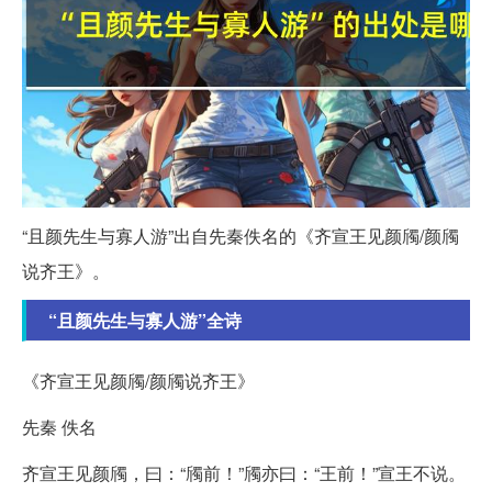
“且颜先生与寡人游”出自先秦佚名的《齐宣王见颜斶/颜斶
说齐王》。
“且颜先生与寡人游”全诗
《齐宣王见颜斶/颜斶说齐王》
先秦 佚名
齐宣王见颜斶，曰：“斶前！”斶亦曰：“王前！”宣王不说。