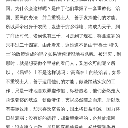
国。为什么会这样呢？是由于他们掌握了一套重教化、治
国、爱民的办法，并且重视士人，善于发挥他们的才能。
所以舜帝出身于农民，发迹于穷乡僻壤，终成为天子。到
了商汤时代，诸侯也有三千。可是到了现在，称孤道寡的
只不过二十四家。由此看来，这难道不是由于‘得士’和‘失
士’的政策造成的吗？如果诸侯渐渐地被杀戮、被消灭，到
那时，就是想要做个里巷的看门人，又怎么可能呢？所
以，《易经》上不是这样说吗：‘高高在上的统治者，如果
不重视士人，善于运用他们的才能，做些踏踏实实的工
作，只是一味地喜欢弄虚作假，标榜虚名，他们必然走入
骄傲奢侈的岐途；骄傲奢侈，灾祸必然随之而来。所以没
有实际效用，却只喜欢空名的，国土将日益削减，国力将
日益衰弱；没有好的德行，却希望幸福的，必然处境困
窘；没有建立功勋，却只图享受俸禄的，必然蒙受侮辱。