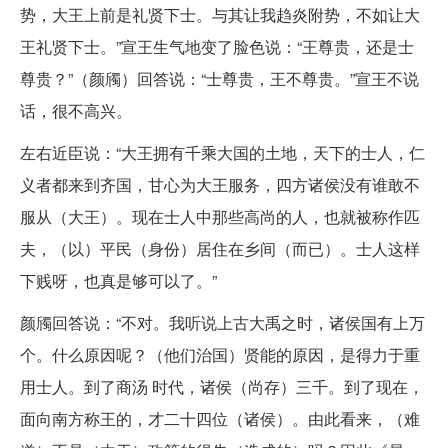
势，大王上前是礼贤下士。与其让我趋炎附势，不如让大
王礼贤下士。”宣王生气地变了脸色说：“王尊贵，还是士
尊贵？”（颜斶）回答说：“士尊贵，王不尊贵。”宣王不说
话，很不高兴。
左右近臣说：“大王拥有千乘大国的土地，天下的士人，仁
义者都来到齐国，甘心为大王服务，四方诸侯没有谁敢不
服从（大王）。现在士人中那些高尚的人，也就被称作匹
夫，（以）平民（身份）居住在乡间（而已）。士人这样
下贱呀，也真是够可以了。”
颜斶回答说：“不对。我听说上古大禹之时，诸侯国有上万
个。什么原因呢？（他们治国）贤能的原因，是得力于重
用士人。到了商汤 时代，诸侯（尚存）三千。到了现在，
面向南方称王的，才二十四位（诸侯）。由此看来，（难