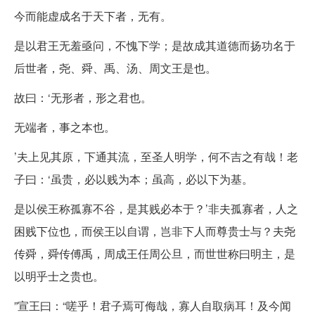
今而能虚成名于天下者，无有。
是以君王无羞亟问，不愧下学；是故成其道德而扬功名于
后世者，尧、舜、禹、汤、周文王是也。
故曰：‘无形者，形之君也。
无端者，事之本也。
’夫上见其原，下通其流，至圣人明学，何不吉之有哉！老
子曰：‘虽贵，必以贱为本；虽高，必以下为基。
是以侯王称孤寡不谷，是其贱必本于？’非夫孤寡者，人之
困贱下位也，而侯王以自谓，岂非下人而尊贵士与？夫尧
传舜，舜传傅禹，周成王任周公旦，而世世称曰明主，是
以明乎士之贵也。
”宣王曰：“嗟乎！君子焉可侮哉，寡人自取病耳！及今闻