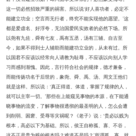
这一切必然招致严重的祸害。所以说‘好人喜功者，必定不
能建立功业；空言而无行者，终究不能实现他的愿望。’这
都是爱虚名、好浮夸，无治国爱民实效者的必然下场。所
以尧有九佐，舜有七友，禹有五丞，汤有三辅。自古至
今，如果不得到士人辅助而能建功立业的，从未有过。所
以国君不应该以经常向人请教为耻辱，不应该以向别人学
习而感到渐愧。因此，言行符合社会的规律，德才兼备，
而能传扬功名于后世的，象尧、舜、禹、汤、周文王他们
就是这样。所以说：‘真正得道、体道，掌握了规律的人，
就可以主宰一切。’那些在上能窥见事物的本源，在下能通
晓事物的流变，了解事物很透彻的最圣明的人，怎么会遭
到削弱、困窘、受辱等灾祸呢？《老子》说：‘贵必以贱为
根本，高必以下为基础。所以，侯王自称孤、寡、不谷，
这不正是贵为贱的根本吗？难道不是吗？’所谓孤、寡，就