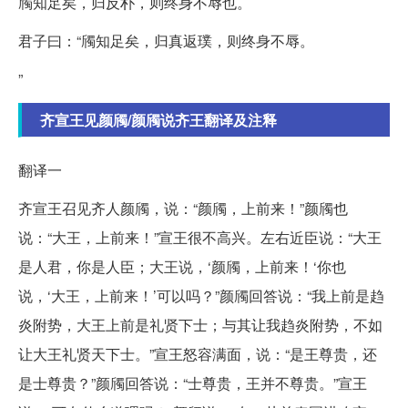
斶知足矣，归反朴，则终身不辱也。
君子曰：“斶知足矣，归真返璞，则终身不辱。
”
齐宣王见颜斶/颜斶说齐王翻译及注释
翻译一
齐宣王召见齐人颜斶，说：“颜斶，上前来！”颜斶也
说：“大王，上前来！”宣王很不高兴。左右近臣说：“大王
是人君，你是人臣；大王说，‘颜斶，上前来！‘你也
说，‘大王，上前来！’可以吗？”颜斶回答说：“我上前是趋
炎附势，大王上前是礼贤下士；与其让我趋炎附势，不如
让大王礼贤天下士。”宣王怒容满面，说：“是王尊贵，还
是士尊贵？”颜斶回答说：“士尊贵，王并不尊贵。”宣王