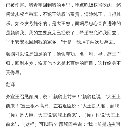
已被伤害。我希望回到我的乡里，晚点吃饭权当吃肉，悠
闲散步权当乘车，不犯王法权当富贵，清静纯正，自得其
乐。如今发号施令的，是大王您；而竭尽忠心直言进谏的
是颜斶我。我的主要意见已经说了，希望您允许我回去，
平平安安地回到我的家乡。”于是，他拜了两次后离去。
颜斶可以说是知足的了，他舍弃功、名、利、禄，辞王而
归，回到本乡，恢复他本来是老百姓的面目，这样终身不
受侮辱。
翻译二
齐宣王召见颜斶，说：“颜斶上前来！”颜斶也说：“大王上
前来！”宣王很不高兴。左右近臣说：“大王是人君，颜斶
（你）是人臣。大王说‘颜斶上前来’，（你）也说‘大王上
前来’，（这样）可以吗？”颜斶回答说：“我上前是趋炎附