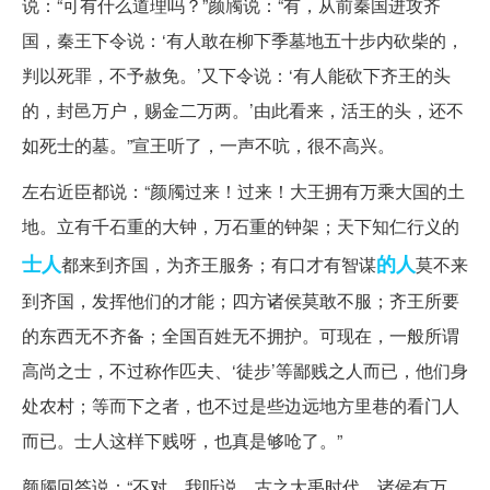
说：“可有什么道理吗？”颜斶说：“有，从前秦国进攻齐
国，秦王下令说：‘有人敢在柳下季墓地五十步内砍柴的，
判以死罪，不予赦免。’又下令说：‘有人能砍下齐王的头
的，封邑万户，赐金二万两。’由此看来，活王的头，还不
如死士的墓。”宣王听了，一声不吭，很不高兴。
左右近臣都说：“颜斶过来！过来！大王拥有万乘大国的土
地。立有千石重的大钟，万石重的钟架；天下知仁行义的
士人
的人
都来到齐国，为齐王服务；有口才有智谋
莫不来
到齐国，发挥他们的才能；四方诸侯莫敢不服；齐王所要
的东西无不齐备；全国百姓无不拥护。可现在，一般所谓
高尚之士，不过称作匹夫、‘徒步’等鄙贱之人而已，他们身
处农村；等而下之者，也不过是些边远地方里巷的看门人
而已。士人这样下贱呀，也真是够呛了。”
颜斶回答说：“不对。我听说，古之大禹时代，诸侯有万