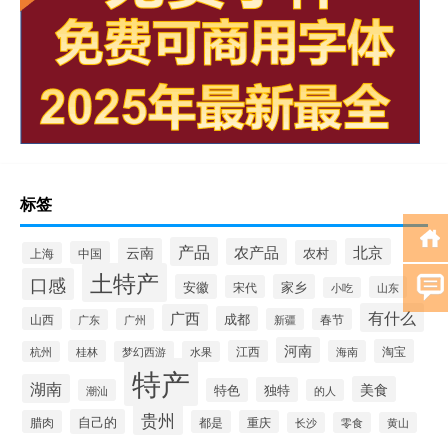
标签
产品
云南
农产品
北京
农村
中国
上海
土特产
口感
安徽
家乡
宋代
山东
小吃
有什么
广西
成都
山西
广州
新疆
春节
广东
河南
淘宝
桂林
江西
海南
杭州
梦幻西游
水果
特产
湖南
美食
独特
特色
潮汕
的人
贵州
自己的
腊肉
都是
重庆
长沙
零食
黄山