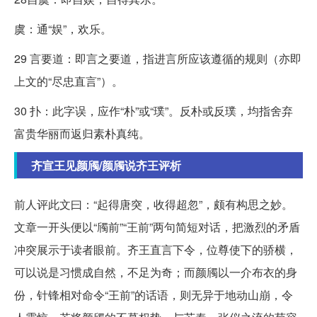
虞：通“娱”，欢乐。
29 言要道：即言之要道，指进言所应该遵循的规则（亦即
上文的“尽忠直言”）。
30 扑：此字误，应作“朴”或“璞”。反朴或反璞，均指舍弃
富贵华丽而返归素朴真纯。
齐宣王见颜斶/颜斶说齐王评析
前人评此文曰：“起得唐突，收得超忽”，颇有构思之妙。
文章一开头便以“斶前”“王前”两句简短对话，把激烈的矛盾
冲突展示于读者眼前。齐王直言下令，位尊使下的骄横，
可以说是习惯成自然，不足为奇；而颜斶以一介布衣的身
份，针锋相对命令“王前”的话语，则无异于地动山崩，令