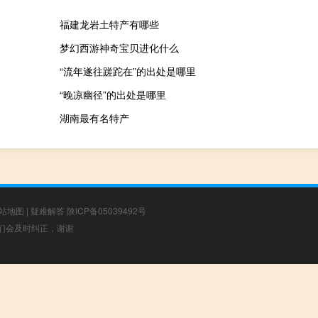
福建龙岩土特产有哪些
梦幻西游神奇宝贝进化什么
“流年遂往蹉跎在”的出处是哪里
“晚凉幽径”的出处是哪里
湖南最有名特产
站地图
|
疑难解答
陕ICP备05039492号
，我们会及时纠正，谢谢