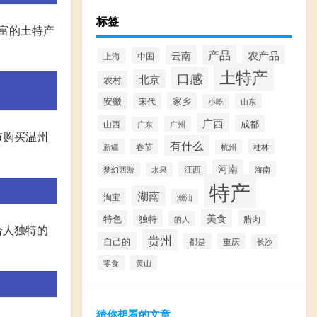
标签
富的土特产
产品
云南
农产品
中国
上海
土特产
口感
北京
农村
安徽
家乡
宋代
山东
小吃
广西
成都
山西
广州
广东
市购买温州
有什么
新疆
春节
桂林
杭州
河南
江西
海南
梦幻西游
水果
特产
湖南
淘宝
潮汕
美食
独特
特色
腊肉
的人
给人独特的
贵州
自己的
都是
重庆
长沙
零食
黄山
猜你想看的文章