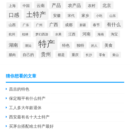
产品
云南
农产品
北京
农村
中国
上海
土特产
口感
安徽
家乡
宋代
山东
小吃
有什么
广西
成都
山西
广州
新疆
春节
广东
河南
淘宝
桂林
江西
海南
杭州
梦幻西游
水果
特产
湖南
美食
独特
特色
潮汕
的人
贵州
自己的
腊肉
都是
重庆
长沙
零食
黄山
猜你想看的文章
昌吉的特色
保定顺平有什么特产
工人多大年龄退休
西安最有名十大土特产
买茅台搭配啥土特产最好