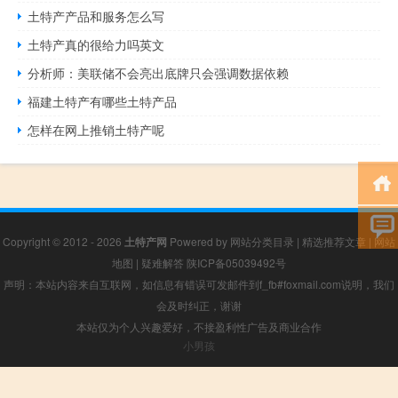
土特产产品和服务怎么写
土特产真的很给力吗英文
分析师：美联储不会亮出底牌只会强调数据依赖
福建土特产有哪些土特产品
怎样在网上推销土特产呢
Copyright © 2012 - 2026
土特产网
Powered by
网站分类目录
|
精选推荐文章
|
网站
地图
|
疑难解答
陕ICP备05039492号
声明：本站内容来自互联网，如信息有错误可发邮件到f_fb#foxmail.com说明，我们
会及时纠正，谢谢
本站仅为个人兴趣爱好，不接盈利性广告及商业合作
小男孩