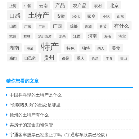
产品
云南
农产品
北京
农村
中国
上海
土特产
口感
安徽
家乡
宋代
山东
小吃
有什么
广西
成都
山西
广州
新疆
春节
广东
河南
淘宝
桂林
江西
海南
杭州
梦幻西游
水果
特产
湖南
美食
独特
特色
潮汕
的人
贵州
自己的
腊肉
都是
重庆
长沙
零食
黄山
猜你想看的文章
中国乒乓球的土特产是什么
“饮啖猪头肉”的出处是哪里
徐州的土特产有什么
卖房子的定金由谁保管
宇通客车股票已经废止了吗（宇通客车股票已经废）