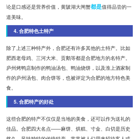
都是
论是口感还是营养价值，黄陂湖大闸蟹
值得品尝的一
道美味。
4. 合肥特色土特产
除了上述三种特产外，合肥还有许多其他的土特产。比如
肥西老母鸡、三河大米、贡鹅等都是合肥地方的名特产。
庐州烤鸭店制作的鸭油汤包、鸭油烧饼，以及淮上酒家制
作的庐州汤包、肉合饼等，也被评定为合肥的地方特色美
食。
5. 合肥特产的好处
这些合肥的特产不仅仅是当地的美食，还可以作为送礼的
佳品。合肥四大名点——麻饼、烘糕、寸金、白切是历史
悠久、风味独特的传统特产，常常被人们用来招待客人或