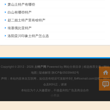
萧山土特产有哪些
白山有哪些特产
赵二姐土特产里有啥特产
埃塞俄比亚特产
洛阳栾川印象土特产怎么选
Copyright © 2012 - 2026
土特产网
Powered by
网站分类目录
|
精选推荐文章
|
网站
地图
|
疑难解答
陕ICP备05039492号
声明：本站内容来自互联网，如信息有错误可发邮件到f_fb#foxmail.com说明，我们
会及时纠正，谢谢
本站仅为个人兴趣爱好，不接盈利性广告及商业合作
小男孩