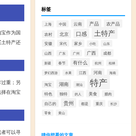
标签
产品
云南
农产品
中国
上海
土特产
淘宝作为国
口感
北京
农村
买土特产还
安徽
家乡
宋代
山东
小吃
广西
成都
山西
广州
广东
有什么
新疆
春节
桂林
杭州
河南
江西
海南
梦幻西游
水果
特产
李过重；另
湖南
淘宝
潮汕
选择在淘宝
美食
独特
特色
腊肉
的人
贵州
自己的
都是
重庆
长沙
零食
黄山
或者可以寻
猜你想看的文章