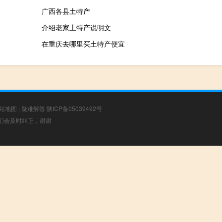
广西各县土特产
介绍老家土特产说明文
在重庆去哪里买土特产便宜
站地图
|
疑难解答
陕ICP备05039492号
，我们会及时纠正，谢谢