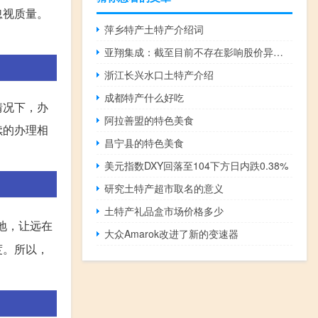
忽视质量。
萍乡特产土特产介绍词
亚翔集成：截至目前不存在影响股价异动的重大事宜
浙江长兴水口土特产介绍
成都特产什么好吃
情况下，办
阿拉善盟的特色美食
续的办理相
昌宁县的特色美食
美元指数DXY回落至104下方日内跌0.38%
研究土特产超市取名的意义
土特产礼品盒市场价格多少
地，让远在
大众Amarok改进了新的变速器
度。所以，