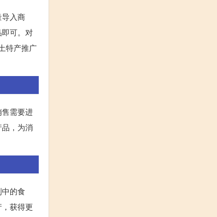
量导入商
品即可。对
土特产推广
销售需要进
产品，为消
别中的食
产，获得更