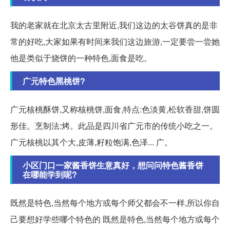
我的老家就在北京太古里附近,我们这边的太谷饼真的是非
常的好吃,大家如果有时间来我们这边旅游,一定要尝一尝她
他是类似于烧饼的一种特色,面食是吃。
广元特色黑桃饼?
广元核桃酥饼,又称核桃饼,面食,特点:色淡黄,松软香甜,饼圆
形佳。烹制法:烤。此品是四川省广元市的传统小吃之一。
广元核桃以其个大,皮薄,籽粒饱满,色泽... 广。
小区门口一家酱香饼生意真好，想问问特色酱香饼
在哪能学到呢?
既然是特色,当然每个地方或每个师父都会不一样,所以你自
己要想好学些哪个特色的 既然是特色,当然每个地方或每个