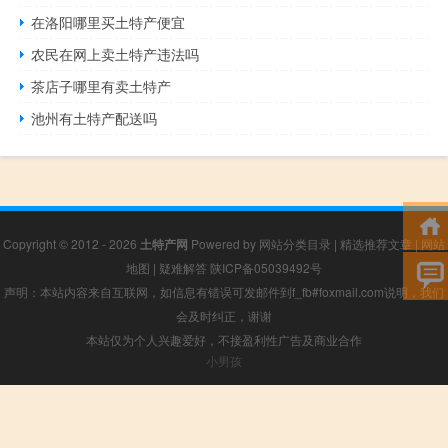
在洛阳哪里买土特产便宜
农民在网上卖土特产违法吗
茶店子哪里有卖土特产
池州有土特产配送吗
Copyright © 2012 - 2026
土特产网
Powered by
网站分类目录
|
精选推荐文章
|
网站
地图
|
疑难解答
陕ICP备05039492号
声明：本站内容来自互联网，如信息有错误可发邮件到f_fb#foxmail.com说明，我们
会及时纠正，谢谢
本站仅为个人兴趣爱好，不接盈利性广告及商业合作
小男孩