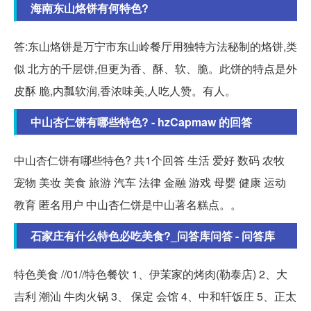
海南东山烙饼有何特色?
答:东山烙饼是万宁市东山岭餐厅用独特方法秘制的烙饼,类
似 北方的千层饼,但更为香、酥、软、脆。此饼的特点是外
皮酥 脆,内瓢软润,香浓味美,人吃人赞。有人。
中山杏仁饼有哪些特色? - hzCapmaw 的回答
中山杏仁饼有哪些特色? 共1个回答 生活 爱好 数码 农牧
宠物 美妆 美食 旅游 汽车 法律 金融 游戏 母婴 健康 运动
教育 匿名用户 中山杏仁饼是中山著名糕点。。
石家庄有什么特色必吃美食?_问答库问答 - 问答库
特色美食 //01//特色餐饮 1、伊茉家的烤肉(勒泰店) 2、大
吉利 潮汕 牛肉火锅 3、 保定 会馆 4、中和轩饭庄 5、正太