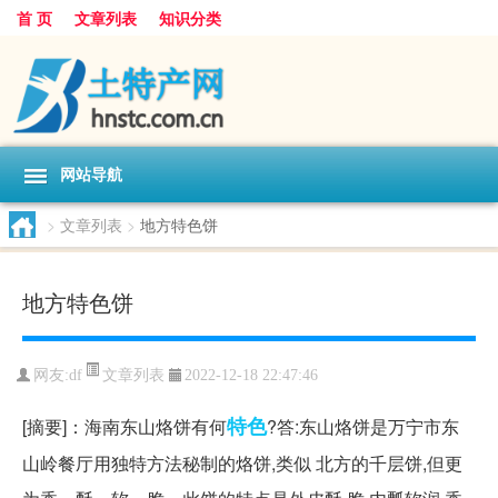
首 页
文章列表
知识分类
网站导航
>
文章列表
>
地方特色饼
地方特色饼
文章列表
网友:
df
2022-12-18 22:47:46
特色
[摘要]：海南东山烙饼有何
?答:东山烙饼是万宁市东
山岭餐厅用独特方法秘制的烙饼,类似 北方的千层饼,但更