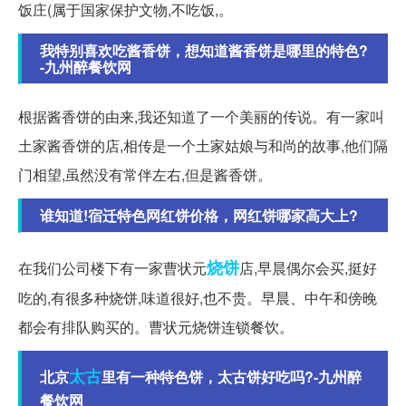
饭庄(属于国家保护文物,不吃饭,。
我特别喜欢吃酱香饼，想知道酱香饼是哪里的特色?
-九州醉餐饮网
根据酱香饼的由来,我还知道了一个美丽的传说。有一家叫
土家酱香饼的店,相传是一个土家姑娘与和尚的故事,他们隔
门相望,虽然没有常伴左右,但是酱香饼。
谁知道!宿迁特色网红饼价格，网红饼哪家高大上?
烧饼
在我们公司楼下有一家曹状元
店,早晨偶尔会买,挺好
吃的,有很多种烧饼,味道很好,也不贵。早晨、中午和傍晚
都会有排队购买的。曹状元烧饼连锁餐饮。
太古
北京
里有一种特色饼，太古饼好吃吗?-九州醉
餐饮网