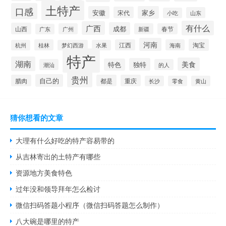
土特产
口感
安徽
家乡
宋代
山东
小吃
有什么
广西
成都
山西
广州
新疆
春节
广东
河南
淘宝
桂林
江西
海南
杭州
梦幻西游
水果
特产
湖南
美食
独特
特色
潮汕
的人
贵州
自己的
腊肉
都是
重庆
长沙
零食
黄山
猜你想看的文章
大理有什么好吃的特产容易带的
从吉林寄出的土特产有哪些
资源地方美食特色
过年没和领导拜年怎么检讨
微信扫码答题小程序（微信扫码答题怎么制作）
八大碗是哪里的特产