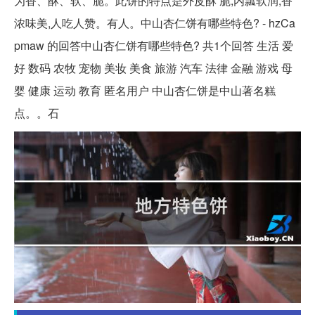
为香、酥、软、脆。此饼的特点是外皮酥 脆,内瓢软润,香
浓味美,人吃人赞。有人。中山杏仁饼有哪些特色? - hzCa
pmaw 的回答中山杏仁饼有哪些特色? 共1个回答 生活 爱
好 数码 农牧 宠物 美妆 美食 旅游 汽车 法律 金融 游戏 母
婴 健康 运动 教育 匿名用户 中山杏仁饼是中山著名糕
点。。石