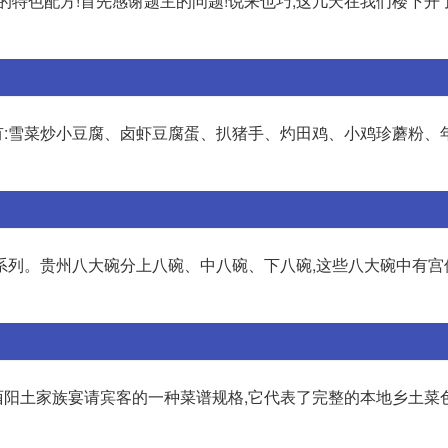
的特色配方!首先感谢题主的问题!说来也巧,这几天在我们楼下开
:雪菜炒小豆腐、卤虾豆腐蛋、扒猪手、灼田鸡、小鸡珍蘑粉、
系列。贵州八大碗分上八碗、中八碗、下八碗,这些八大碗中有宫
指酉阳土家族宴请宾客的一种菜谱规格,它代表了完整的本地乡土菜