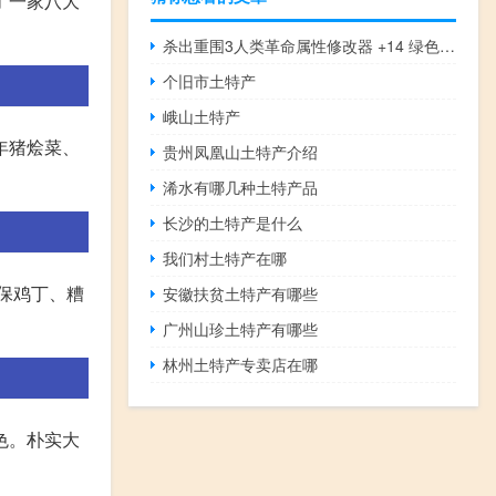
了一家八大
杀出重围3人类革命属性修改器 +14 绿色免费版（杀出重围3人类革命属性修改器 +14 绿色免费版功能简介）
个旧市土特产
峨山土特产
年猪烩菜、
贵州凤凰山土特产介绍
浠水有哪几种土特产品
长沙的土特产是什么
我们村土特产在哪
保鸡丁、糟
安徽扶贫土特产有哪些
广州山珍土特产有哪些
林州土特产专卖店在哪
色。朴实大