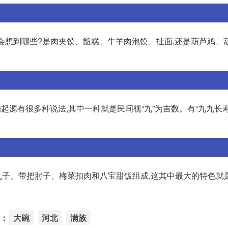
食你会想到哪些?是肉夹馍、甑糕、牛羊肉泡馍、扯面,还是葫芦鸡、
起源有很多种说法,其中一种就是民间视“九”为吉数。有“九九长寿
子、带把肘子、梅菜扣肉和八宝甜饭组成,这其中最大的特色就是
：
大碗
河北
满族