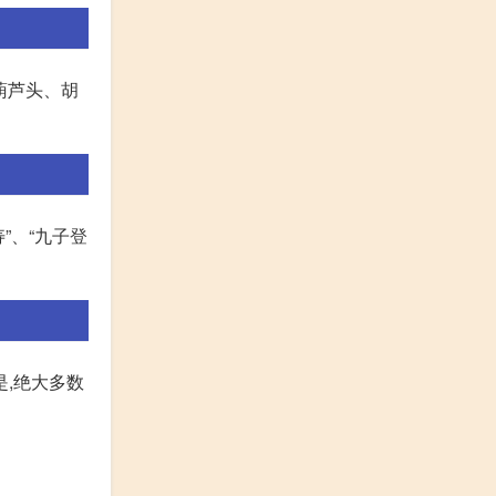
葫芦头、胡
”、“九子登
,绝大多数