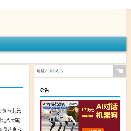
☚
公告
碗,河北沧
河北八大碗
就是从当地