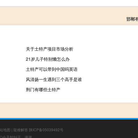
邯郸
关于土特产项目市场分析
21岁儿子特别懒怎么办
土特产可以带到中国吗英语
风清扬一生遇到三个高手是谁
荆门有哪些土特产
站地图
|
疑难解答
陕ICP备05039492号
，我们会及时纠正，谢谢