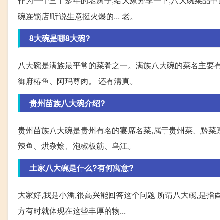
作为一个三十多年的老厨子,给大家分享一下,八大碗菜品中
碗连锁店!听说生意挺火爆的... 老。
8大碗是哪8大碗?
八大碗是满族最平常的菜肴之一。满族八大碗的菜名主要有
御府椿鱼、阿玛尊肉。 还有清真。
贵州苗族八大碗介绍?
贵州苗族八大碗是贵州有名的宴席名菜,属于贵州菜、黔菜
辣鱼、烘杂烩、泡椒板筋、乌江。
土家八大碗是什么?有何寓意?
大家好,我是小潘,很高兴能回答这个问题 所谓八大碗,是
方有时就体现在这些丰厚的物...