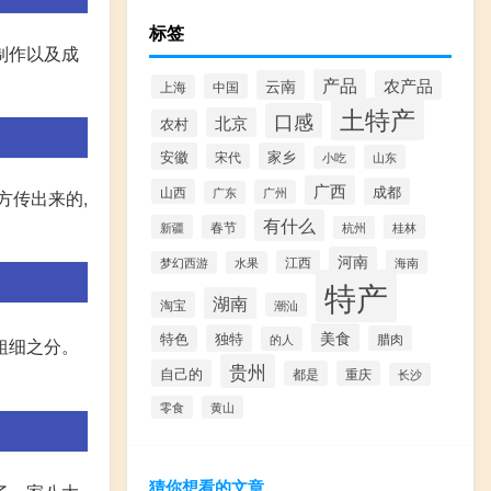
标签
制作以及成
产品
云南
农产品
中国
上海
土特产
口感
北京
农村
安徽
家乡
宋代
山东
小吃
广西
成都
山西
广州
广东
方传出来的,
有什么
新疆
春节
桂林
杭州
河南
江西
海南
梦幻西游
水果
特产
湖南
淘宝
潮汕
美食
独特
特色
腊肉
的人
粗细之分。
贵州
自己的
都是
重庆
长沙
零食
黄山
猜你想看的文章