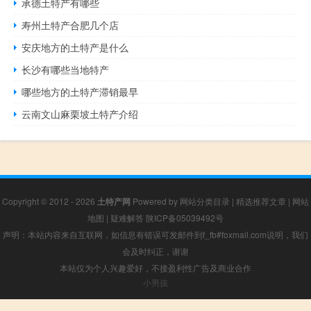
承德土特产有哪些
寿州土特产合肥几个店
安庆地方的土特产是什么
长沙有哪些当地特产
哪些地方的土特产滞销最早
云南文山麻栗坡土特产介绍
Copyright © 2012 - 2026
土特产网
Powered by
网站分类目录
|
精选推荐文章
|
网站
地图
|
疑难解答
陕ICP备05039492号
声明：本站内容来自互联网，如信息有错误可发邮件到f_fb#foxmail.com说明，我们
会及时纠正，谢谢
本站仅为个人兴趣爱好，不接盈利性广告及商业合作
小男孩