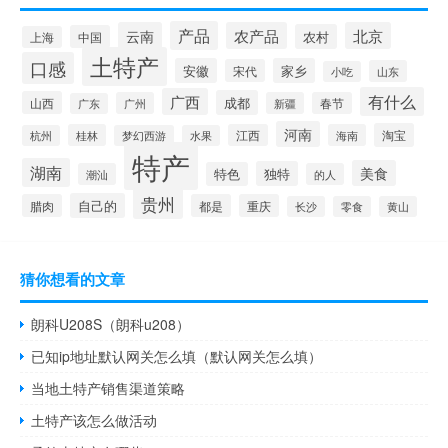
产品
云南
农产品
北京
农村
中国
上海
土特产
口感
安徽
家乡
宋代
山东
小吃
有什么
广西
成都
山西
广州
新疆
春节
广东
河南
淘宝
桂林
江西
海南
杭州
梦幻西游
水果
特产
湖南
美食
独特
特色
潮汕
的人
贵州
自己的
腊肉
都是
重庆
长沙
零食
黄山
猜你想看的文章
朗科U208S（朗科u208）
已知ip地址默认网关怎么填（默认网关怎么填）
当地土特产销售渠道策略
土特产该怎么做活动