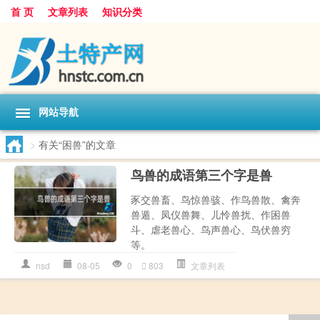
首 页
文章列表
知识分类
网站导航
>
有关“困兽”的文章
鸟兽的成语第三个字是兽
豕交兽畜、鸟惊兽骇、作鸟兽散、禽奔
兽遁、凤仪兽舞、儿怜兽扰、作困兽
斗、虐老兽心、鸟声兽心、鸟伏兽穷
等。
nsd
08-05
0
803
文章列表