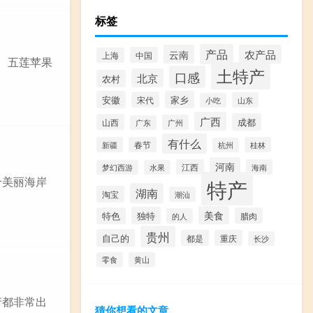
标签
产品
云南
农产品
中国
上海
、五莲苹果
土特产
口感
北京
农村
安徽
家乡
宋代
山东
小吃
广西
成都
山西
广州
广东
有什么
新疆
春节
桂林
杭州
河南
江西
海南
梦幻西游
水果
个美丽海岸
特产
湖南
淘宝
潮汕
美食
独特
特色
腊肉
的人
贵州
自己的
都是
重庆
长沙
零食
黄山
产都非常出
猜你想看的文章