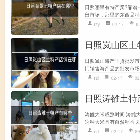
日照哪里有特产卖?靠谱
臼市场，那里的东西品种
rzy
02-17
8
日照岚山区土
日照岚山海产干货批发市
门销售海产品的批发市场
rzl
02-17
82
日照涛雒土特
涛雒大米成熟时间 涛雒
这种大米具有自然稻香味
rzt
02-17
89