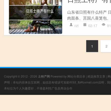
山东省日照有什么特产 
肉面条、莒国八喜笼包、
rzt
02-17
91
1
2
Copyright © 2012 - 2026
土特产网
Powered by
网站分类目录
|
精选推荐文章
|
网
声明：本站内容来自互联网，如信息有错误可发邮件到f_fb#foxmail.com说明
本站仅为个人兴趣爱好，不接盈利性广告及商业合作