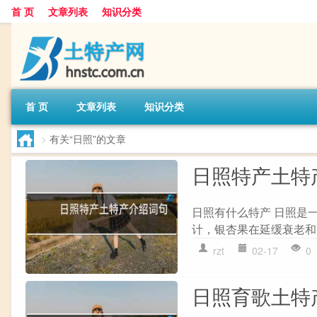
首 页
文章列表
知识分类
首 页
文章列表
知识分类
>
有关“日照”的文章
日照特产土特
日照有什么特产 日照是
计，银杏果在延缓衰老和
rzt
02-17
0
日照育歌土特