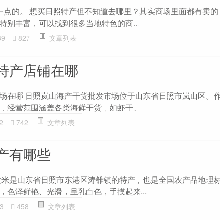
一点的。 想买日照特产但不知道去哪里？其实商场里面都有卖的
特别丰富，可以找到很多当地特色的商...
39
827
文章列表
特产店铺在哪
场在哪 日照岚山海产干货批发市场位于山东省日照市岚山区。
，经营范围涵盖各类海鲜干货，如虾干、...
2
742
文章列表
产有哪些
大米是山东省日照市东港区涛雒镇的特产，也是全国农产品地理
，色泽鲜艳、光滑，呈乳白色，手摸起来...
3
458
文章列表