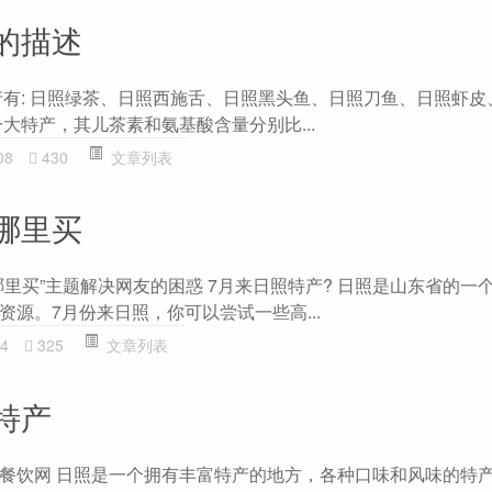
的描述
产有: 日照绿茶、日照西施舌、日照黑头鱼、日照刀鱼、日照虾皮
大特产，其儿茶素和氨基酸含量分别比...
08
430
文章列表
哪里买
里买”主题解决网友的困惑 7月来日照特产? 日照是山东省的一
源。7月份来日照，你可以尝试一些高...
4
325
文章列表
特产
餐饮网 日照是一个拥有丰富特产的地方，各种口味和风味的特