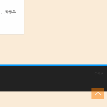
饼、涛雒羊
小男孩