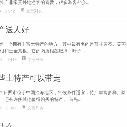
特产非常受外地游客的喜爱，很多游客都会...
8
242
文章列表
产送人好
县是一个拥有丰富土特产的地方，其中最有名的是莒县黄芩。黄芩
根和土金茶根。它的肉质根茎肥厚，叶子...
53
416
文章列表
些土特产可以带走
? 日照市位于中国沿海地区，气候条件适宜，特产丰富多样。除
还有许多其他值得购买的特产。 首先...
9
303
文章列表
什么