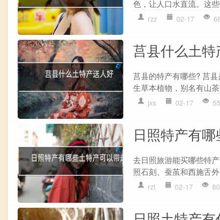
色，让人口水直流。这些
rzz
02-17
6
莒县什么土特
莒县的特产有哪些? 莒
生草本植物，别名有山茶
jxs
02-17
5
日照特产有哪
去日照旅游能买哪些特产
照石刻、蚕茧和西施舌外，
rzt
02-17
80
日照土特产有