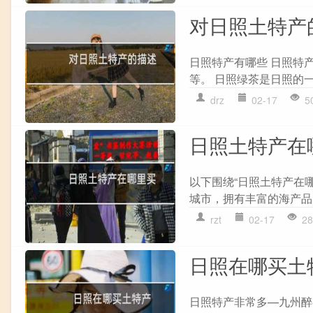
对日照土特产
日照特产有哪些 日照特
等。 日照绿茶是日照的一
drz
02-17
5
日照土特产在
以下围绕“日照土特产在哪
城市，拥有丰富的海产品资
rzt
02-17
28
日照在哪买土
日照特产非常多—九州醉