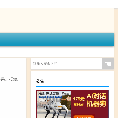
☚
杏果。据统
公告