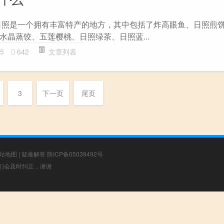
日照是一个拥有丰富特产的地方，其中包括了炸高眼鱼、日照煎
水晶蒸饺、五莲樱桃、日照绿茶、日照蓝...
5
642
文章列表
3
下一页
尾页
站地图
|
疑难解答
陕ICP备05039492号
，我们会及时纠正，谢谢