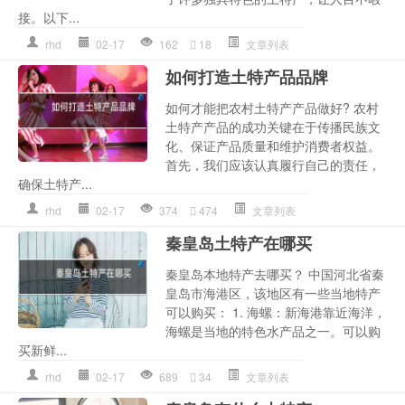
接。以下...
rhd
02-17
162
18
文章列表
如何打造土特产品品牌
如何才能把农村土特产产品做好? 农村
土特产产品的成功关键在于传播民族文
化、保证产品质量和维护消费者权益。
首先，我们应该认真履行自己的责任，
确保土特产...
rhd
02-17
374
474
文章列表
秦皇岛土特产在哪买
秦皇岛本地特产去哪买？ 中国河北省秦
皇岛市海港区，该地区有一些当地特产
可以购买： 1. 海螺：新海港靠近海洋，
海螺是当地的特色水产品之一。可以购
买新鲜...
rhd
02-17
689
34
文章列表