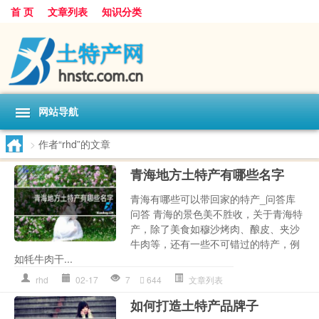
首 页
文章列表
知识分类
网站导航
>
作者“rhd”的文章
青海地方土特产有哪些名字
青海有哪些可以带回家的特产_问答库
问答 青海的景色美不胜收，关于青海特
产，除了美食如穆沙烤肉、酿皮、夹沙
牛肉等，还有一些不可错过的特产，例
如牦牛肉干...
rhd
02-17
7
644
文章列表
如何打造土特产品牌子