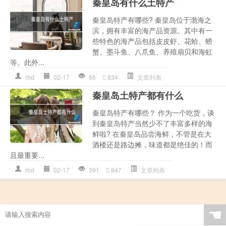
秦皇岛有什么土特产
秦皇岛特产有哪些? 秦皇岛位于渤海之
滨，拥有丰富的海产品资源。其中有一
些特色的海产品包括皮皮虾、花蛤、螃
蟹、墨斗鱼、八爪鱼、养殖扇贝和海虹
等。此外...
rhd
02-17
86
834
文章列表
秦皇岛土特产都有什么
秦皇岛特产有哪些？ 作为一个吃货，谈
到秦皇岛特产当然少不了丰富多样的海
鲜啦? 在秦皇岛品尝海鲜，不管是在大
酒楼还是路边摊，味道都是绝佳的！而
且最重要...
rhd
02-17
391
847
文章列表
☚