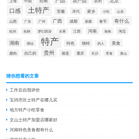
产品
云南
农产品
北京
农村
中国
上海
土特产
口感
安徽
家乡
宋代
山东
小吃
有什么
广西
成都
山西
广州
新疆
春节
广东
河南
淘宝
桂林
江西
海南
杭州
梦幻西游
水果
特产
湖南
美食
独特
特色
潮汕
的人
贵州
自己的
腊肉
都是
重庆
长沙
零食
黄山
猜你想看的文章
工作后自我评价
宝鸡市区土特产在哪儿买
地方特产小吃零食
文山土特产加盟店哪家好
河南特色美食都有什么