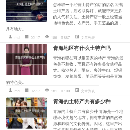
怎样取一个经营土特产的店的店名 经营
土特产店，店名取得好，就能带来更多
的人气和关注。土特产店一般是经营当
地特色食品、农产品、手工艺品的店，
具有地方...
rhd
02-17
189
887
文章列表
青海地区有什么土特产吗
青海有哪些可以带回家的特产 青海的景
色美不胜收，而且还有许多美食值得品
尝。穆沙烤肉、酿皮、夹沙牛肉、焜锅
馍馍、发菜蒸蛋、羊汤面等等都是青海
的特色美...
rhd
02-17
181
100
文章列表
青海的土特产共有多少种
青海的土特产共有多少种 青海是一个地
理环境优越的地方，拥有丰富的自然资
源和独特的文化传统。因此，这里产出
了许多独具特色的土特产，让人目不暇