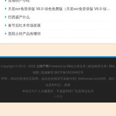
澄海特产小吃
天若ocr免登录版 V6.0 绿色免费版（天若ocr免登录版 V6.0 绿色免费版功能简介）
巴西盛产什么
春节后红木市场发展
贵阳土特产品有哪些
Copyright © 2012 - 2026
土特产网
Powered by
网站分类目录
|
精选推荐文章
|
网站
地图
|
疑难解答
陕ICP备05039492号
声明：本站内容来自互联网，如信息有错误可发邮件到f_fb#foxmail.com说明，我们
会及时纠正，谢谢
本站仅为个人兴趣爱好，不接盈利性广告及商业合作
小男孩