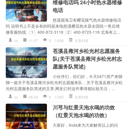
维修电话吗 24小时热水器维修
电话
慈溪观海卫有樱花煤气热水器维修电话
吗 说明书上不是会有的吗迎来电慈溪樱花热水器全国统一售后维
修客服热线:〔1〕400-872-3118〔2〕400-8723-118 北海有上...
cx
11-27
0
608
文章列表
苍溪县雍河乡松光村志愿服务
队(关于苍溪县雍河乡松光村志
愿服务队简述)
小伙伴们，你们好，今天0471房产来聊
聊一篇关于苍溪县雍河乡松光村志愿服务队，关于苍溪县雍河乡松
光村志愿服务队简述的文章,网友们对这件事情都比较关注，...
cx
06-03
0
295
文章列表
川芎与红景天泡水喝的功效
（红景天泡水喝的功效）
大家好，linda来为大家解答以上的问