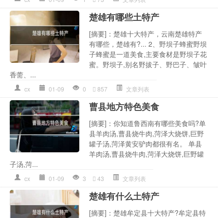
楚雄有哪些土特产
[摘要]：楚雄十大特产，云南楚雄特产
有哪些，楚雄有?... 2、野坝子蜂蜜野坝
子蜂蜜是一道美食,主要食材是野坝子花
蜜。野坝子,别名野拔子、野巴子、皱叶
香薷、...
cx
01-09
0
857
文章列表
曹县地方特色美食
[摘要]：你知道鲁西南有哪些美食吗?单
县羊肉汤,曹县烧牛肉,菏泽大烧饼,巨野
罐子汤,菏泽黄安驴肉都很有名。 单县
羊肉汤,曹县烧牛肉,菏泽大烧饼,巨野罐
子汤,菏...
cx
01-09
3
43
文章列表
楚雄有什么土特产
[摘要]：楚雄牟定县十大特产?牟定县特