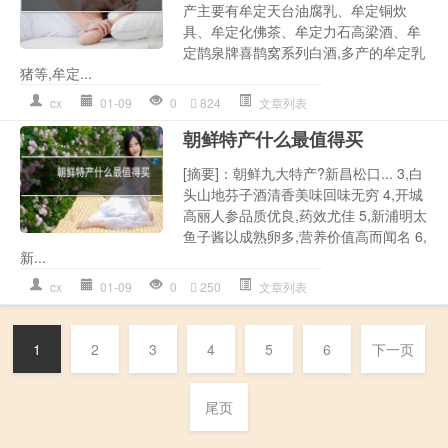
产主要有牟定天台油腐乳、牟定铜炊
具、牟定化佛茶、牟定力石高梁酒、牟
定鹊泉牌喜鹊窝系列白酒,多产的牟定乳
猪等,牟定...
cx
01-09
0
824
文章列表
朝鲜特产什么最值得买
[摘要]：朝鲜九大特产?新昌松口... 3,白
头山地芬子酒清香美味回味无穷 4,开城
高丽人参品质优良,药效尤佳 5,新浦明太
鱼子酱以成熟卵多,营养价值高而闻名 6,
新...
cx
01-09
0
250
文章列表
1
2
3
4
5
6
下一页
尾页