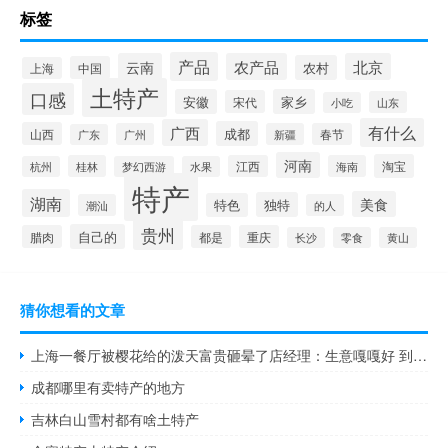
标签
产品
云南
农产品
北京
农村
中国
上海
土特产
口感
安徽
家乡
宋代
山东
小吃
有什么
广西
成都
山西
广州
新疆
春节
广东
河南
淘宝
桂林
江西
海南
杭州
梦幻西游
水果
特产
湖南
美食
独特
特色
潮汕
的人
贵州
自己的
腊肉
都是
重庆
长沙
零食
黄山
猜你想看的文章
上海一餐厅被樱花给的泼天富贵砸晕了店经理：生意嘎嘎好 到底什么情况呢
成都哪里有卖特产的地方
吉林白山雪村都有啥土特产