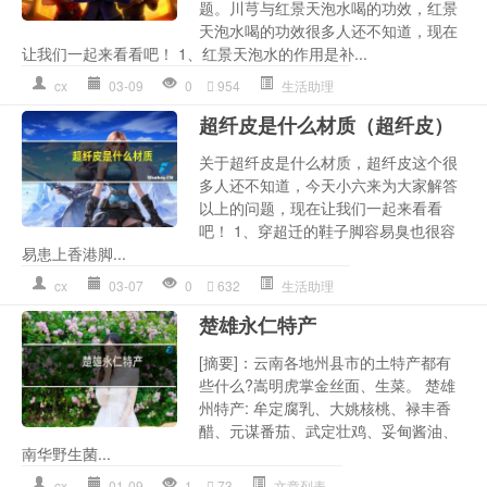
题。川芎与红景天泡水喝的功效，红景
天泡水喝的功效很多人还不知道，现在
让我们一起来看看吧！ 1、红景天泡水的作用是补...
cx
03-09
0
954
生活助理
超纤皮是什么材质（超纤皮）
关于超纤皮是什么材质，超纤皮这个很
多人还不知道，今天小六来为大家解答
以上的问题，现在让我们一起来看看
吧！ 1、穿超迁的鞋子脚容易臭也很容
易患上香港脚...
cx
03-07
0
632
生活助理
楚雄永仁特产
[摘要]：云南各地州县市的土特产都有
些什么?嵩明虎掌金丝面、生菜。 楚雄
州特产: 牟定腐乳、大姚核桃、禄丰香
醋、元谋番茄、武定壮鸡、妥甸酱油、
南华野生菌...
cx
01-09
1
73
文章列表