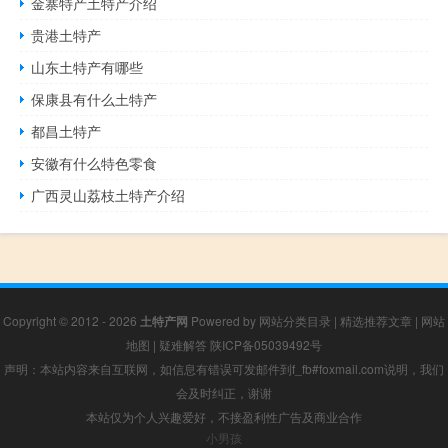
金寨特产土特产介绍
贵港土特产
山东土特产有哪些
保康县有什么土特产
都昌土特产
安徽有什么特色零食
广西灵山荔枝土特产介绍
Copyright © 2012 - 2026
土特产网
Powered by
网站分类目录
|
精选推荐文章
|
网站
地图
|
疑难解答
陕ICP备05039492号
声明：本站内容来自互联网，如信息有错误可发邮件到f_fb#foxmail.com说明，我们
会及时纠正，谢谢
本站仅为个人兴趣爱好，不接盈利性广告及商业合作
小男孩