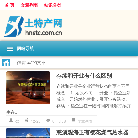
首 页
文章列表
知识分类
网站导航
>
作者“cx”的文章
存续和开业有什么区别
存续和开业是企业运营状态的两个不同
概念： 1. 定义不同 ： 开业 ：指企业新
成立，开始对外营业，展开业务活动。
存续 ：指企业在一段时间内能够持续并
生存...
cx
12-23
0
38
文章列表
慈溪观海卫有樱花煤气热水器