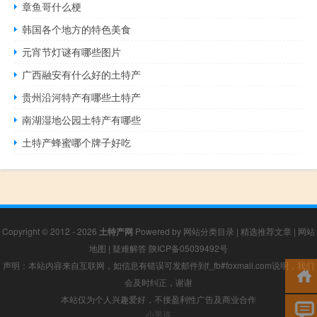
章鱼哥什么梗
韩国各个地方的特色美食
元宵节灯谜有哪些图片
广西融安有什么好的土特产
贵州沿河特产有哪些土特产
南湖湿地公园土特产有哪些
土特产蜂蜜哪个牌子好吃
Copyright © 2012 - 2026
土特产网
Powered by
网站分类目录
|
精选推荐文章
|
网站
地图
|
疑难解答
陕ICP备05039492号
声明：本站内容来自互联网，如信息有错误可发邮件到f_fb#foxmail.com说明，我们
会及时纠正，谢谢
本站仅为个人兴趣爱好，不接盈利性广告及商业合作
小男孩