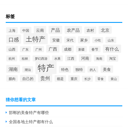
标签
产品
云南
农产品
北京
农村
中国
上海
土特产
口感
安徽
家乡
宋代
山东
小吃
有什么
广西
成都
山西
广州
新疆
春节
广东
河南
淘宝
桂林
江西
海南
杭州
梦幻西游
水果
特产
湖南
美食
独特
特色
潮汕
的人
贵州
自己的
腊肉
都是
重庆
长沙
零食
黄山
猜你想看的文章
邯郸的美食特产有哪些
全国各地土特产都有什么