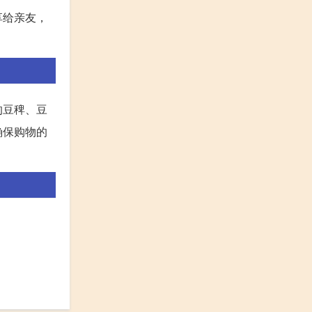
享给亲友，
的豆稗、豆
确保购物的