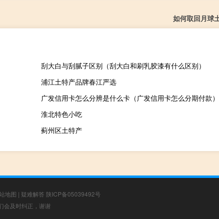
如何取回月球
刮大白与刮腻子区别（刮大白和刷乳胶漆有什么区别）
浦江土特产品牌春江严选
广发信用卡怎么分辨是什么卡（广发信用卡怎么分期付款）
淮北特色小吃
蓟州区土特产
站地图
|
疑难解答
陕ICP备05039492号
，我们会及时纠正，谢谢