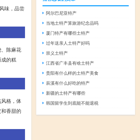
风味，品尝
阿尔巴尼亚特产
当地土特产算旅游纪念品吗
厦门特产有哪些土特产
过年送亲人土特产好吗
烧、陈麻花
崇义土特产
而成的糕
江西省广丰县有啥土特产
贵阳有什么样的土特产美食
辰溪有什么好吃的特产
新疆的土特产有哪些
筑风格，体
韩国留学生到底能不能退税
皮和香甜的