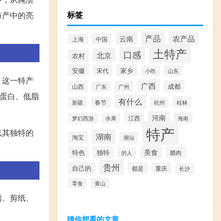
标签
特产中的亮
产品
云南
农产品
中国
上海
土特产
口感
北京
农村
安徽
家乡
宋代
山东
小吃
。这一特产
广西
成都
山西
广州
广东
高蛋白、低脂
有什么
新疆
春节
桂林
杭州
河南
江西
海南
梦幻西游
水果
特产
以其独特的
湖南
淘宝
潮汕
美食
独特
特色
腊肉
的人
贵州
自己的
都是
重庆
长沙
零食
黄山
绣、剪纸、
猜你想看的文章