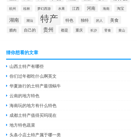
河南
淘宝
桂林
江西
海南
杭州
梦幻西游
水果
特产
湖南
美食
独特
特色
潮汕
的人
贵州
自己的
腊肉
都是
重庆
长沙
零食
黄山
猜你想看的文章
山西土特产有哪些
你们过年都吃什么啊英文
华夏旅行的土特产最强蜗牛
云南的地方特色
海南玩的地方有什么特色
成都土特产值得买吗现在
地方特色蔬菜
头条小店土特产属于哪一类