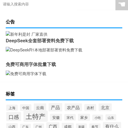
☚
公告
DeepSeek全套部署资料免费下载
免费可商用字体批量下载
标签
产品
云南
农产品
北京
农村
中国
上海
土特产
口感
安徽
家乡
宋代
山东
小吃
有什么
广西
成都
山西
广州
新疆
春节
广东