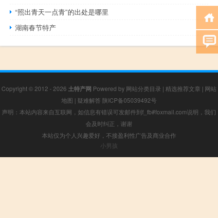
“照出青天一点青”的出处是哪里
湖南春节特产
Copyright © 2012 - 2026
土特产网
Powered by
网站分类目录
|
精选推荐文章
|
网站
地图
|
疑难解答
陕ICP备05039492号
声明：本站内容来自互联网，如信息有错误可发邮件到f_fb#foxmail.com说明，我们
会及时纠正，谢谢
本站仅为个人兴趣爱好，不接盈利性广告及商业合作
小男孩