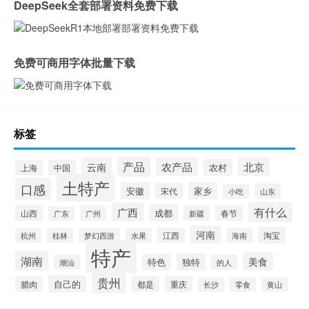
DeepSeek全套部署资料免费下载
免费可商用字体批量下载
标签
产品
云南
农产品
北京
农村
中国
上海
土特产
口感
安徽
家乡
宋代
山东
小吃
有什么
广西
成都
山西
广州
新疆
春节
广东
河南
淘宝
桂林
江西
海南
杭州
梦幻西游
水果
特产
湖南
美食
独特
特色
潮汕
的人
贵州
自己的
腊肉
都是
重庆
长沙
零食
黄山