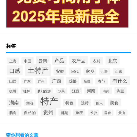
标签
产品
云南
农产品
北京
农村
中国
上海
土特产
口感
安徽
家乡
宋代
山东
小吃
有什么
广西
成都
山西
广州
新疆
春节
广东
河南
淘宝
桂林
江西
海南
杭州
梦幻西游
水果
特产
湖南
美食
独特
特色
潮汕
的人
贵州
自己的
腊肉
都是
重庆
长沙
零食
黄山
猜你想看的文章