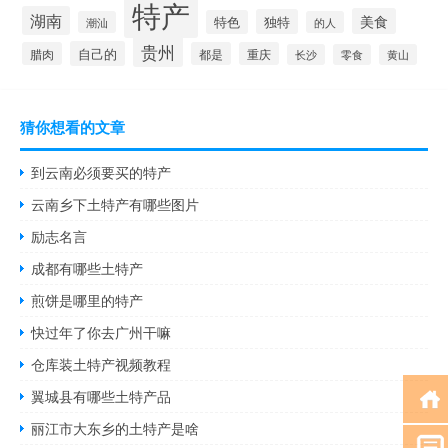
特产
湖南
美食
独特
特色
潮汕
的人
贵州
自己的
腊肉
都是
重庆
长沙
零食
黄山
猜你想看的文章
到云南必须要买的特产
云南乡下土特产有哪些图片
励志名言
成都有哪些土特产
煎饼是哪里的特产
快过年了你去广州干嘛
仓库装土特产视频教程
翼城县有哪些土特产品
丽江市大东乡的土特产是啥