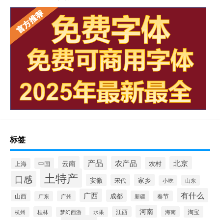
标签
产品
云南
农产品
北京
农村
中国
上海
土特产
口感
安徽
家乡
宋代
山东
小吃
有什么
广西
成都
山西
广州
新疆
春节
广东
河南
淘宝
桂林
江西
海南
杭州
梦幻西游
水果